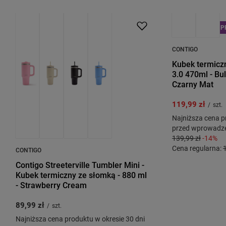
OKAZJA
PRZECENA
PROMOCJA
P
CONTIGO
Kubek termicz
3.0 470ml - Bu
Czarny Mat
119,99 zł
/
szt.
Najniższa cena p
przed wprowadze
139,99 zł
-14%
Cena regularna:
CONTIGO
Contigo Streeterville Tumbler Mini -
Kubek termiczny ze słomką - 880 ml
- Strawberry Cream
89,99 zł
/
szt.
Najniższa cena produktu w okresie 30 dni