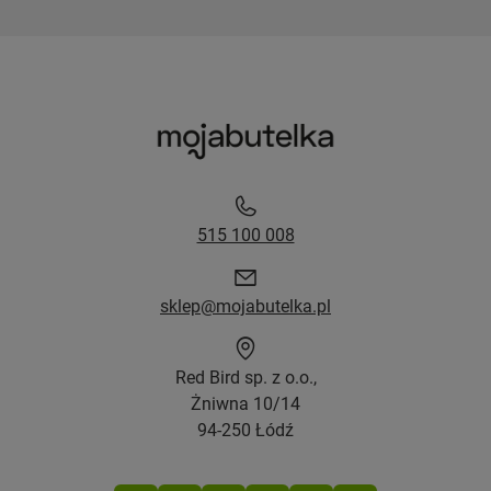
515 100 008
sklep@mojabutelka.pl
Red Bird sp. z o.o.,
Żniwna 10/14
94-250 Łódź