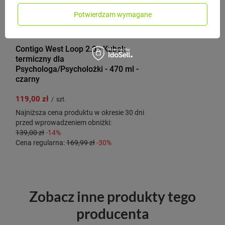
Potwierdzam wymagane
CONTIGO
Contigo West Loop 2.0 - Kubek
termiczny dla
Psychologa/Psycholożki - 470 ml -
czarny
119,00 zł
/
szt.
Najniższa cena produktu w okresie 30 dni
przed wprowadzeniem obniżki:
139,00 zł
-14%
Cena regularna:
169,99 zł
-30%
Zobacz inne produkty tego
producenta