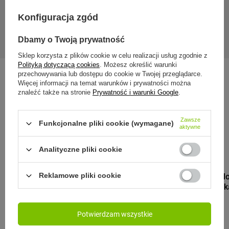
Gwarancja 24 miesiące od dnia zakupu. Wymagany dowód
Konfiguracja zgód
zakupu do reklamacji.
Dbamy o Twoją prywatność
Sklep korzysta z plików cookie w celu realizacji usług zgodnie z
Polityką dotyczącą cookies
. Możesz określić warunki
przechowywania lub dostępu do cookie w Twojej przeglądarce.
Więcej informacji na temat warunków i prywatności można
znaleźć także na stronie
Prywatność i warunki Google
.
Zobacz również:
Zawsze
Funkcjonalne pliki cookie (wymagane)
aktywne
PROMOCJA
PRZECENA
PRZECENA
Analityczne pliki cookie
DR.BACTY
Dr.Bacty Apoll
Reklamowe pliki cookie
termiczny na k
Pink
Potwierdzam wszystkie
99,99 zł
/
szt.