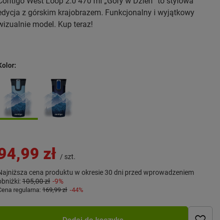
Contigo West Loop 2.0 470 ml „Góry w Dzień” to stylowa
edycja z górskim krajobrazem. Funkcjonalny i wyjątkowy
wizualnie model. Kup teraz!
Kolor
94,99 zł
/
szt.
Najniższa cena produktu w okresie 30 dni przed wprowadzeniem
obniżki:
105,00 zł
-9%
Cena regularna:
169,99 zł
-44%
Dodaj do koszyka