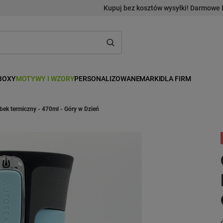
Kupuj bez kosztów wysyłki! Darmowe 
BOXY
MOTYWY I WZORY
PERSONALIZOWANE
MARKI
DLA FIRM
bek termiczny - 470ml - Góry w Dzień