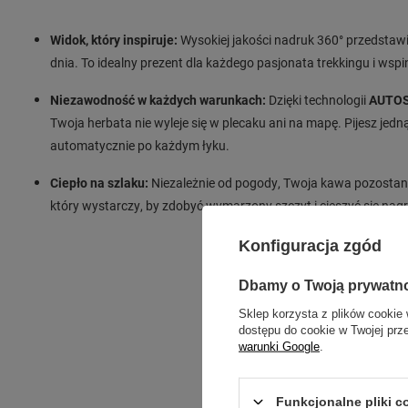
Widok, który inspiruje:
Wysokiej jakości nadruk 360° przedstawi
dnia. To idealny prezent dla każdego pasjonata trekkingu i wspi
Niezawodność w każdych warunkach:
Dzięki technologii
AUTO
Twoja herbata nie wyleje się w plecaku ani na mapę. Pijesz jedn
automatycznie po każdym łyku.
Ciepło na szlaku:
Niezależnie od pogody, Twoja kawa pozostan
który wystarczy, by zdobyć wymarzony szczyt i cieszyć się nag
Konfiguracja zgód
Dbamy o Twoją prywatn
Sklep korzysta z plików cookie 
dostępu do cookie w Twojej prz
warunki Google
.
Funkcjonalne pliki 