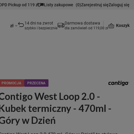
DPD Pickup od 119 zł 🚚
Listy zakupowe
(
0
)
Zarejestruj się
Zaloguj się
14 dni na zwrot
Darmowa dostawa
Koszyk
zł
szybko i bezpiecznie
dla zamówień od 119,00 zł
PROMOCJA
PRZECENA
Contigo West Loop 2.0 -
Kubek termiczny - 470ml -
Góry w Dzień