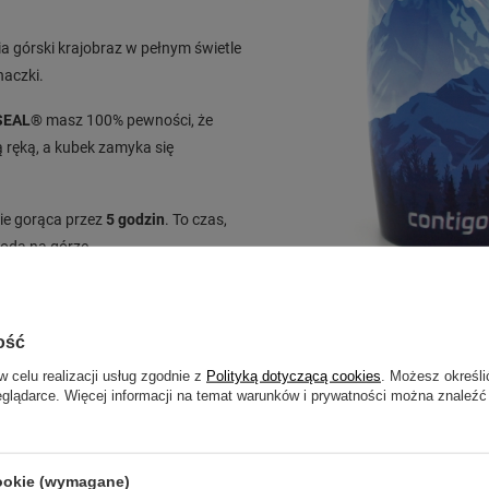
a górski krajobraz w pełnym świetle
naczki.
SEAL®
masz 100% pewności, że
ą ręką, a kubek zamyka się
ie gorąca przez
5 godzin
. To czas,
rodą na górze.
ość
w celu realizacji usług zgodnie z
Polityką dotyczącą cookies
. Możesz określi
eglądarce. Więcej informacji na temat warunków i prywatności można znaleźć
cookie (wymagane)