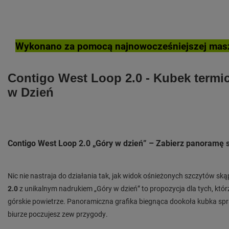
Wykonano za pomocą najnowocześniejszej masz
Contigo West Loop 2.0 - Kubek termic
w Dzień
Contigo West Loop 2.0 „Góry w dzień” – Zabierz panoramę
Nic nie nastraja do działania tak, jak widok ośnieżonych szczytów s
2.0
z unikalnym nadrukiem „Góry w dzień” to propozycja dla tych, którz
górskie powietrze. Panoramiczna grafika biegnąca dookoła kubka sp
biurze poczujesz zew przygody.