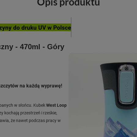
Opis produktu
yny do druku UV w Polsce
zny - 470ml - Góry
 szczytów na każdą wyprawę!
kąpanych w słońcu. Kubek
West Loop
y kochają przestrzeń i rześkie,
rawia, że nawet podczas pracy w