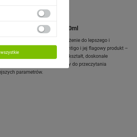
zny Contigo West Loop 470ml
 całej planecie poprzez ciągłe dążenie do lepszego i
ie została stworzona marka Contigo i jej flagowy produkt –
wszystkie
ry pokochaliście m.in. za świetny kształt, doskonałe
romną wygodę picia. Zapraszamy do przeczytania
ejszych parametrów.