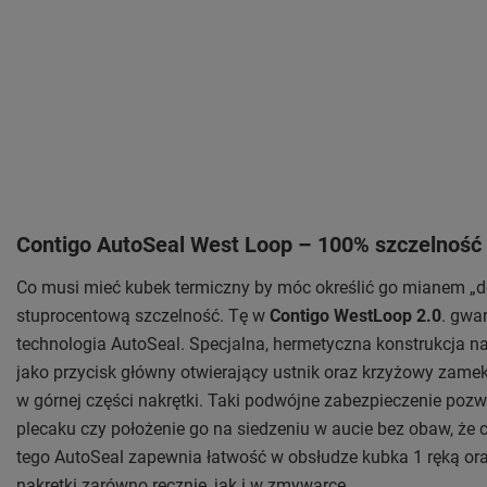
Contigo AutoSeal West Loop – 100% szczelność
Co musi mieć kubek termiczny by móc określić go mianem „d
stuprocentową szczelność. Tę w
Contigo WestLoop 2.0
. gwa
technologia AutoSeal. Specjalna, hermetyczna konstrukcja na
jako przycisk główny otwierający ustnik oraz krzyżowy zam
w górnej części nakrętki. Taki podwójne zabezpieczenie poz
plecaku czy położenie go na siedzeniu w aucie bez obaw, że 
tego AutoSeal zapewnia łatwość w obsłudze kubka 1 ręką o
nakrętki zarówno ręcznie, jak i w zmywarce.