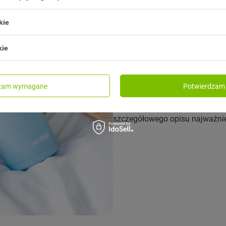
kie
Doskonały kubek termic
kie
By przynosić korzyści ludziom i
mądrzejszego picia. Po to właśn
dzam wymagane
Potwierdzam 
kubek Contigo West Loop
, któ
właściwości termiczne oraz og
szczegółowego opisu najważni