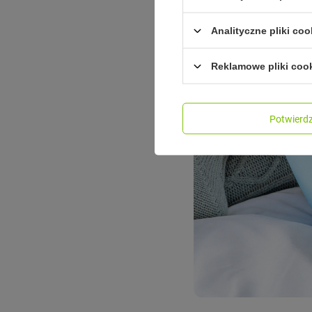
Analityczne pliki coo
Reklamowe pliki coo
Potwier