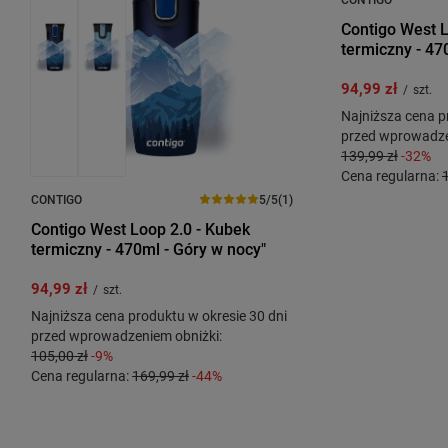
Contigo West L
termiczny - 470
94,99 zł
/
szt.
Najniższa cena p
przed wprowadze
139,99 zł
-32%
Cena regularna:
CONTIGO
5/5
(1)
Contigo West Loop 2.0 - Kubek
termiczny - 470ml - Góry w nocy"
94,99 zł
/
szt.
Najniższa cena produktu w okresie 30 dni
przed wprowadzeniem obniżki:
105,00 zł
-9%
Cena regularna:
169,99 zł
-44%