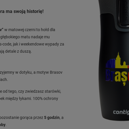
ra ma swoją historię!
v”
w matowej czerni to hołd dla
le głębokiego matu nadaje mu
ss-code, jak i weekendowe wypady za
ją detale z duszą.
 przyjemny w dotyku, a motyw Brasov
lach.
e od tego, czy zwiedzasz starówki,
bek między łykami. 100% ochrony
 pozostanie gorąca przez
5 godzin
, a
oby
.