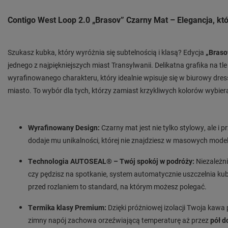
Contigo West Loop 2.0 „Brasov” Czarny Mat – Elegancja, któ
Szukasz kubka, który wyróżnia się subtelnością i klasą? Edycja
„Braso
jednego z najpiękniejszych miast Transylwanii. Delikatna grafika na t
wyrafinowanego charakteru, który idealnie wpisuje się w biurowy dre
miasto. To wybór dla tych, którzy zamiast krzykliwych kolorów wybiera
Wyrafinowany Design:
Czarny mat jest nie tylko stylowy, ale i
dodaje mu unikalności, której nie znajdziesz w masowych mode
Technologia AUTOSEAL® – Twój spokój w podróży:
Niezależni
czy pędzisz na spotkanie, system automatycznie uszczelnia ku
przed rozlaniem to standard, na którym możesz polegać.
Termika klasy Premium:
Dzięki próżniowej izolacji Twoja kawa
zimny napój zachowa orzeźwiającą temperaturę aż przez
pół d