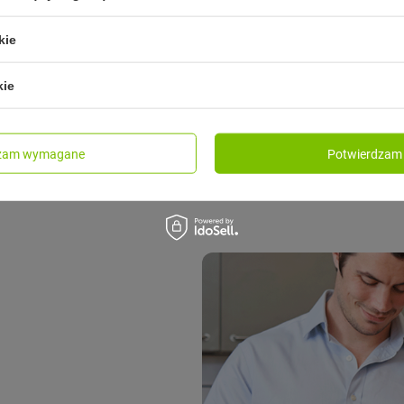
blokadę uniemożliwiającą przyp
kie
kie
dzam wymagane
Potwierdzam 