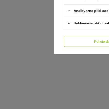
Analityczne pliki coo
Reklamowe pliki coo
Potwier