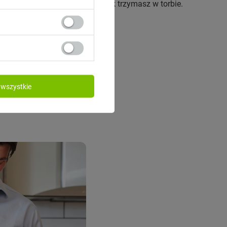
adkowe naciśnięcie kiedy kubek trzymasz w torbie.
wszystkie