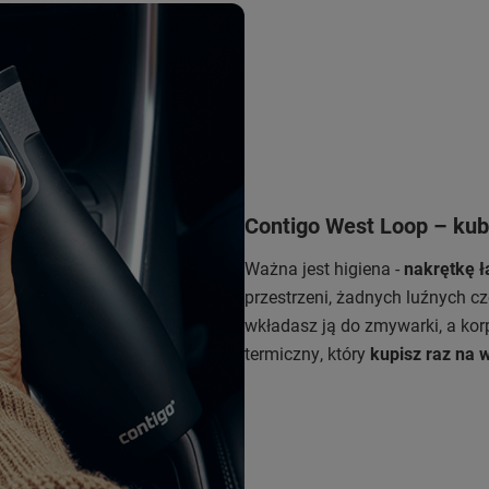
Contigo West Loop – kub
Ważna jest higiena -
nakrętkę ł
przestrzeni, żadnych luźnych cz
wkładasz ją do zmywarki, a ko
termiczny, który
kupisz raz na w