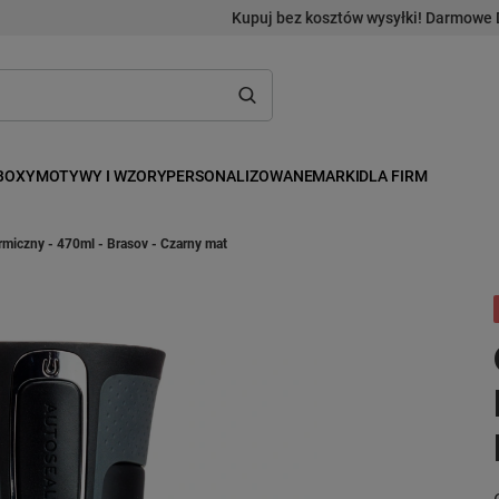
Kupuj bez kosztów wysyłki! Darmowe 
BOXY
MOTYWY I WZORY
PERSONALIZOWANE
MARKI
DLA FIRM
rmiczny - 470ml - Brasov - Czarny mat