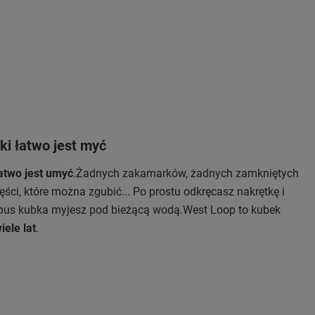
ki łatwo jest myć
atwo jest umyć
.Żadnych zakamarków, żadnych zamkniętych
ęści, które można zgubić... Po prostu odkręcasz nakrętkę i
rpus kubka myjesz pod bieżącą wodą.West Loop to kubek
iele lat
.