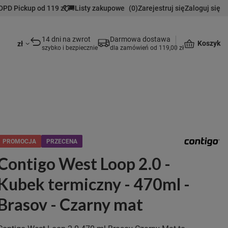
DPD Pickup od 119 zł 🚚
Listy zakupowe
(
0
)
Zarejestruj się
Zaloguj się
14 dni na zwrot
Darmowa dostawa
Koszyk
zł
szybko i bezpiecznie
dla zamówień od 119,00 zł
PROMOCJA
PRZECENA
Contigo West Loop 2.0 -
Kubek termiczny - 470ml -
Brasov - Czarny mat