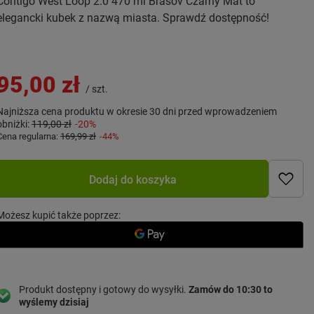
Contigo West Loop 2.0 470 ml Brasov Czarny Mat to
elegancki kubek z nazwą miasta. Sprawdź dostępność!
95,00 zł
/
szt.
Najniższa cena produktu w okresie 30 dni przed wprowadzeniem
obniżki:
119,00 zł
-20%
Cena regularna:
169,99 zł
-44%
Dodaj do koszyka
Możesz kupić także poprzez:
Produkt dostępny i gotowy do wysyłki
Zamów do
10:30 to
wyślemy dzisiaj