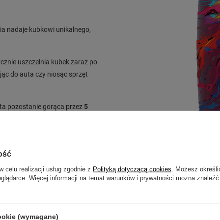
ia nadaje kubkowi unikalnego,
znie uszczelnia kubek zaraz po
jąc do auta czy niosąc sprzęt
ata pozostanie gorąca przez
5
odzinach
.
ość
w celu realizacji usług zgodnie z
Polityką dotyczącą cookies
. Możesz określi
eglądarce. Więcej informacji na temat warunków i prywatności można znaleźć
cookie (wymagane)