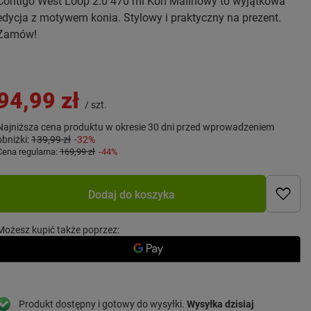
Contigo West Loop 2.0 470 ml Koń Malinowy to wyjątkowa
edycja z motywem konia. Stylowy i praktyczny na prezent.
Zamów!
94,99 zł
/
szt.
Najniższa cena produktu w okresie 30 dni przed wprowadzeniem
obniżki:
139,99 zł
-32%
Cena regularna:
169,99 zł
-44%
Dodaj do koszyka
Możesz kupić także poprzez:
Produkt dostępny i gotowy do wysyłki
Wysyłka
dzisiaj