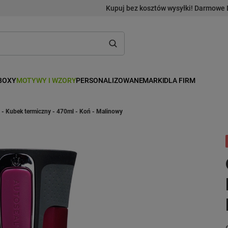
Kupuj bez kosztów wysyłki! Darmowe 
BOXY
MOTYWY I WZORY
PERSONALIZOWANE
MARKI
DLA FIRM
 - Kubek termiczny - 470ml - Koń - Malinowy