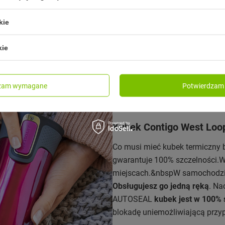
kie
kie
dzam wymagane
Potwierdzam 
Kubek Contigo West Loo
Co musi mieć kubek termiczny 
gwarantuje 100% szczelności.W
miejscach.&nbspW samochodzie,
Obsługujesz go jedną ręką
. Na
AUTOSEAL
kubek jest w 100% 
blokadę uniemożliwiającą przyp