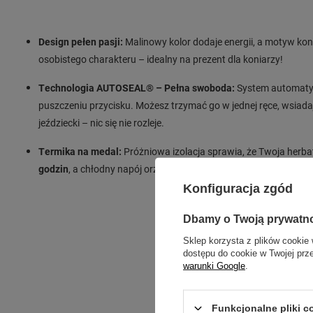
Design pełen pasji:
Malinowy kolor dodaje energii, a motyw kon
osobistego charakteru – idealny na prezent dla koniarzy!
Technologia AUTOSEAL® – Pełna swoboda:
System automatyc
puszczeniu przycisku. Możesz trzymać go w jednej ręce, wsiada
jeździecki – nic się nie rozleje.
Termika na medal:
Próżniowa izolacja sprawia, że Twoja herb
godzin
, a chłodny napój orzeźwi Cię po treningu nawet po
12 g
Konfiguracja zgód
Dbamy o Twoją prywatn
Sklep korzysta z plików cookie 
dostępu do cookie w Twojej prz
warunki Google
.
Funkcjonalne pliki 