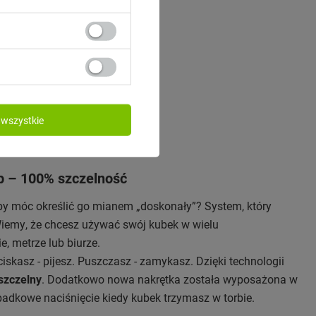
wszystkie
p – 100% szczelność
by móc określić go mianem „doskonały”? System, który
iemy, że chcesz używać swój kubek w wielu
 metrze lub biurze.
ciskasz - pijesz. Puszczasz - zamykasz. Dzięki technologii
szczelny
. Dodatkowo nowa nakrętka została wyposażona w
adkowe naciśnięcie kiedy kubek trzymasz w torbie.