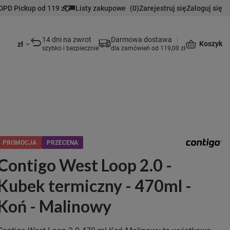
DPD Pickup od 119 zł 🚚
Listy zakupowe
(
0
)
Zarejestruj się
Zaloguj się
14 dni na zwrot
Darmowa dostawa
Koszyk
zł
szybko i bezpiecznie
dla zamówień od 119,00 zł
PROMOCJA
PRZECENA
Contigo West Loop 2.0 -
Kubek termiczny - 470ml -
Koń - Malinowy