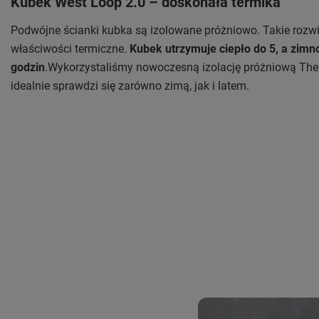
Kubek West Loop 2.0 – doskonała termika
Podwójne ścianki kubka są izolowane próżniowo. Takie rozw
właściwości termiczne.
Kubek utrzymuje ciepło do 5, a zimn
godzin
.Wykorzystaliśmy nowoczesną izolację próżniową The
idealnie sprawdzi się zarówno zimą, jak i latem.