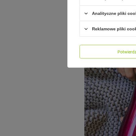
Analityczne pliki coo
Reklamowe pliki coo
Potwier