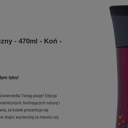
zny - 470ml - Koń -
dym łyku!
dzwierciedla Twoją pasję? Edycja
ynamicznych, kochających naturę i
ia, że kubek prezentuje się
w stajni, wycieczkę za miasto czy