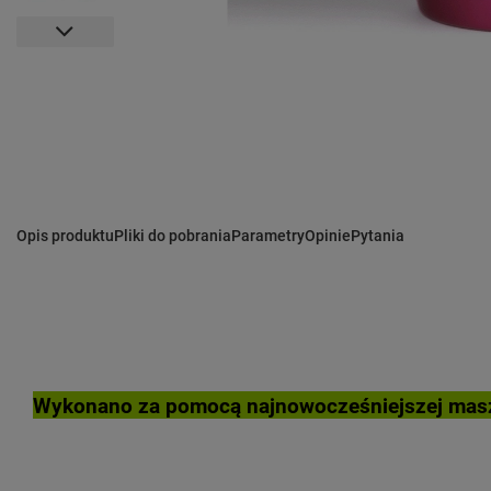
Opis produktu
Pliki do pobrania
Parametry
Opinie
Pytania
Wykonano za pomocą najnowocześniejszej masz