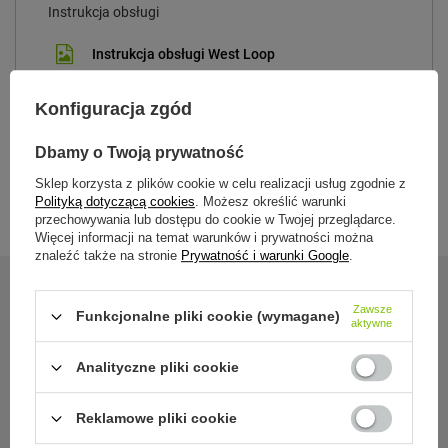
Instrukcja obsługi
Instrukcja obsługi West Loop
Konfiguracja zgód
AutoSeal - instrukcja czyszczenia
Dbamy o Twoją prywatność
Sklep korzysta z plików cookie w celu realizacji usług zgodnie z
Polityką dotyczącą cookies
. Możesz określić warunki
przechowywania lub dostępu do cookie w Twojej przeglądarce.
Więcej informacji na temat warunków i prywatności można
znaleźć także na stronie
Prywatność i warunki Google
.
Zawsze
24 miesiące gwarancji
Funkcjonalne pliki cookie (wymagane)
aktywne
Analityczne pliki cookie
Gwarancja 24 miesiące od dnia zakupu. Wymagany dowód
zakupu do reklamacji.
Reklamowe pliki cookie