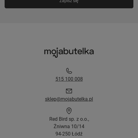
Zapisz się
515 100 008
sklep@mojabutelka.pl
Red Bird sp. z o.o.,
Żniwna 10/14
94-250 Łódź