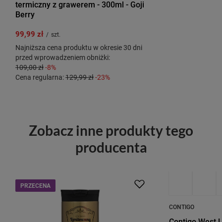
termiczny z grawerem - 300ml - Goji
Berry
99,99 zł
/
szt.
Najniższa cena produktu w okresie 30 dni
przed wprowadzeniem obniżki:
109,00 zł
-8%
Cena regularna:
129,99 zł
-23%
Zobacz inne produkty tego
producenta
PRZECENA
PROMOCJA
P
CONTIGO
Contigo West L