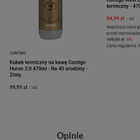
termiczny - 47
94,99 zł
/
szt.
Najniższa cena p
przed wprowadze
105,00 zł
-9%
Cena regularna:
CONTIGO
Kubek termiczny na kawę Contigo
Huron 2.0 470ml - Na 40 urodziny -
Złoty
99,99 zł
/
szt.
Opinie