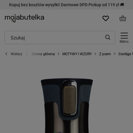
Kupuj bez kosztów wysyłki! Darmowe DPD Pickup od 119 zł 🚚
Menu
Strona główna
MOTYWY I WZORY
Z psem
Contigo 
Wstecz