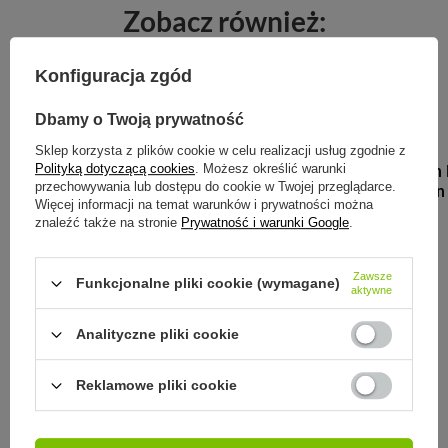
Zobacz również:
Konfiguracja zgód
Dbamy o Twoją prywatność
B.BOX
Sklep korzysta z plików cookie w celu realizacji usług zgodnie z
B.Box Batman 
Polityką dotyczącą cookies
. Możesz określić warunki
przechowywania lub dostępu do cookie w Twojej przeglądarce.
240ml batman
Więcej informacji na temat warunków i prywatności można
znaleźć także na stronie
Prywatność i warunki Google
.
69,00 zł
/
szt.
Zawsze
Funkcjonalne pliki cookie (wymagane)
aktywne
Analityczne pliki cookie
MONBENTO
Monbento Butelka Positive S Green
Reklamowe pliki cookie
Forest
79,00 zł
/
szt.