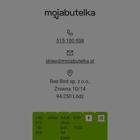
515 100 008
sklep@mojabutelka.pl
Red Bird sp. z o.o.,
Żniwna 10/14
94-250 Łódź
+48
sklep@mojabutelka.pl
Infolinia
9:00
515
obsługiwana
-
100
jest
15:30
008
od
poniedziałku