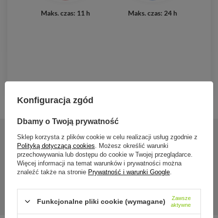
Maks. czas: 11 h
Maks. czas: 24 h
Konfiguracja zgód
Dbamy o Twoją prywatność
Sklep korzysta z plików cookie w celu realizacji usług zgodnie z
Polityką dotyczącą cookies
. Możesz określić warunki
24 miesiące gwarancji
przechowywania lub dostępu do cookie w Twojej przeglądarce.
Więcej informacji na temat warunków i prywatności można
znaleźć także na stronie
Prywatność i warunki Google
.
Gwarancja 24 miesiące od dnia zakupu. Wymagany dowód
zakupu do reklamacji.
Zawsze
Funkcjonalne pliki cookie (wymagane)
aktywne