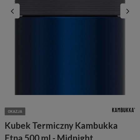
OKAZJA
Kubek Termiczny Kambukka
Etna 500 ml - Midnight