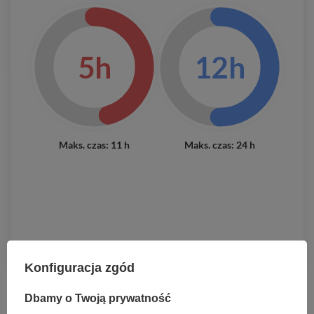
5h
12h
Maks. czas: 11 h
Maks. czas: 24 h
Konfiguracja zgód
Dbamy o Twoją prywatność
Pliki do pobrania