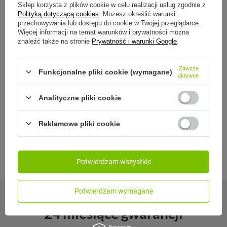
Sklep korzysta z plików cookie w celu realizacji usług zgodnie z
Polityką dotyczącą cookies
. Możesz określić warunki
przechowywania lub dostępu do cookie w Twojej przeglądarce.
Więcej informacji na temat warunków i prywatności można
Zasoby dotyczące bezpieczeństwa i produktów
znaleźć także na stronie
Prywatność i warunki Google
.
Instrukcja obsługi
Zawsze
Funkcjonalne pliki cookie (wymagane)
aktywne
Instrukcja-Luxe
Analityczne pliki cookie
AutoSeal - instrukcja czyszczenia
Reklamowe pliki cookie
Potwierdzam wszystkie
Potwierdzam wymagane
24 miesiące gwarancji