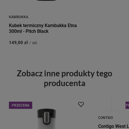
KAMBUKKA
Kubek termiczny Kambukka Etna
300ml - Pitch Black
149,00 zł
/
szt.
Zobacz inne produkty tego
producenta
PRZECENA
PROMOCJA
P
CONTIGO
Contigo West L