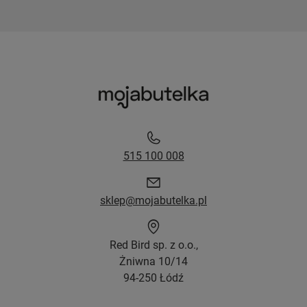
515 100 008
sklep@mojabutelka.pl
Red Bird sp. z o.o.,
Żniwna 10/14
94-250 Łódź