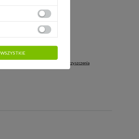
 WSZYSTKIE
AutoSeal - instrukcja czyszczenia