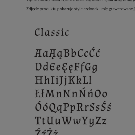
Zdjęcie produktu pokazuje style czcionek. Imię grawerowane 