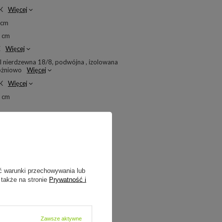
K
Więcej
 cm
5 cm
E
Więcej
l nierdzewna 18/8, podwójna , izolowana
óżniowo
Więcej
K
Więcej
5 cm
ć warunki przechowywania lub
 także na stronie
Prywatność i
Zawsze aktywne