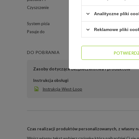
Czyszczenie
Tylko nakrętka w zmywar
Analityczne pliki coo
Mycie ręczne
System picia
Ustnik
Reklamowe pliki coo
Pasuje do
Uchwytu samochodowego 
DO POBRANIA
POTWIERD
Zasoby dotyczące bezpieczeństwa i produktów
Instrukcja obsługi
Instrukcja-West-Loop
Czas realizacji produktów personalizowanych, z własny na
Wpisz własny tekst wybierz czcionkę która najbardziej Ci się