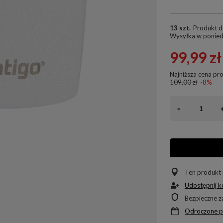
13 szt.
Produkt d
Wysyłka
w ponied
99,99 zł
Najniższa cena pr
109,00 zł
-8%
-
Ten produkt 
Udostępnij k
Bezpieczne 
Odroczone p