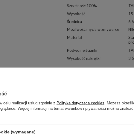
Szczelność 100%
TA
Wysokość
15
Średnica
6,
Możliwość mycia w zmywarce
NI
Materiał
Sta
pr
Podwójne ścianki
TA
Wysokość nakrętki
3,
ość
w celu realizacji usług zgodnie z
Polityką dotyczącą cookies
. Możesz określi
eglądarce. Więcej informacji na temat warunków i prywatności można znaleźć
cookie (wymagane)