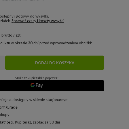
ostępny i gotowy do wysyłki
ziałek
Sprawdź czasy i koszty wysyłki
brutto
/
szt.
oduktu w okresie 30 dni przed wprowadzeniem obniżki:
+
DODAJ DO KOSZYKA
Możesz kupić także poprzez:
nie jest dostępny w sklepie stacjonarnym
onfigurację
zakupy
łatności
. Kup teraz, zapłać za 30 dni