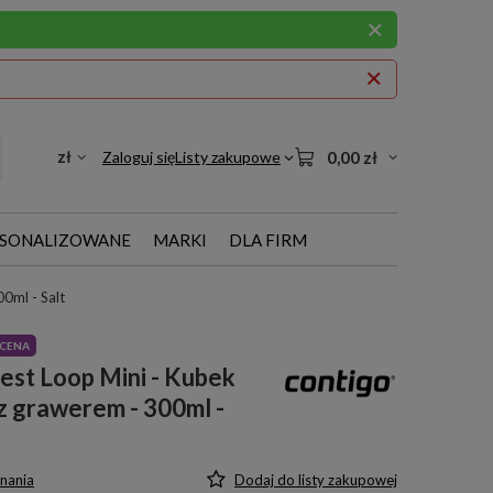
zł
Zaloguj się
Listy zakupowe
0,00 zł
SONALIZOWANE
MARKI
DLA FIRM
0ml - Salt
CENA
st Loop Mini - Kubek
z grawerem - 300ml -
nania
Dodaj do listy zakupowej