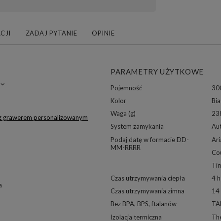
CJI
ZADAJ PYTANIE
OPINIE
PARAMETRY UŻYTKOWE
Pojemność
30
Kolor
Bia
Waga (g)
23
 z grawerem personalizowanym
System zamykania
Au
Podaj datę w formacie DD-
Ari
MM-RRRR
Co
Ti
Czas utrzymywania ciepła
4 h
a
Czas utrzymywania zimna
14
Bez BPA, BPS, ftalanów
TA
Izolacja termiczna
Th