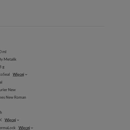
0 ml
ły Metalik
8 g
toSeal
Więcej
al
urier New
mes New Roman
 h
K
Więcej
ermaLock
Więcej