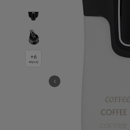
+
6
więcej