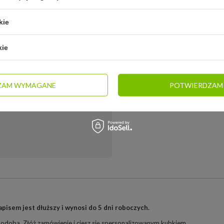
ce
kie
kie
(standard)
ZAM WYMAGANE
POTWIERDZAM
AutoSeal - instrukcja czyszczenia
pisem jest dłuższy i wynosi do 5 dni roboczych.
 podoba. Złóż zamówienie i ciesz się spersonalizowanym kubkiem.