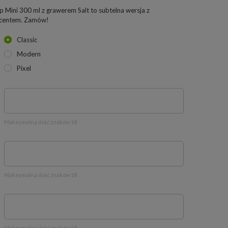
 Mini 300 ml z grawerem Salt to subtelna wersja z
kcentem. Zamów!
Classic
Modern
Pixel
Maksymalna ilość znaków 18
Maksymalna ilość znaków 18
Maksymalna ilość znaków 18