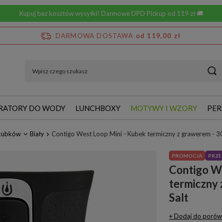
Kupuj bez kosztów wysyłki! Darmowe DPD Pickup od 119 zł 🚚
DARMOWA DOSTAWA
od 119,00 zł
RATORY DO WODY
LUNCHBOXY
MOTYWY I WZORY
PER
 kubków
Biały
Contigo West Loop Mini - Kubek termiczny z grawerem - 30
PROMOCJA
PRZE
Contigo We
termiczny 
Salt
+ Dodaj do porów