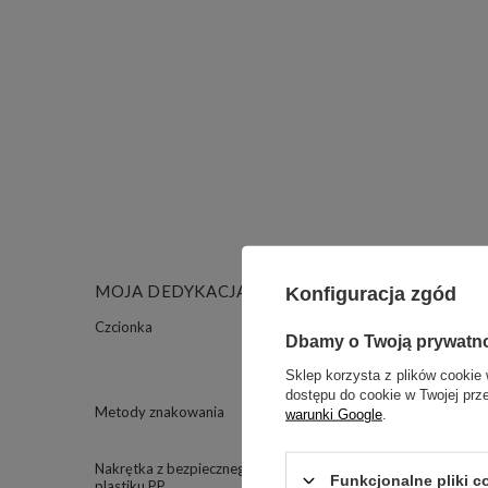
MOJA DEDYKACJA
Konfiguracja zgód
Czcionka
Classic
Dbamy o Twoją prywatn
Modern
Sklep korzysta z plików cookie 
Pixel
dostępu do cookie w Twojej prz
Metody znakowania
Grawer
warunki Google
.
Nadruk uv
Nakrętka z bezpiecznego
TAK
Funkcjonalne pliki 
plastiku PP