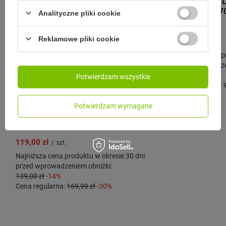
Contigo West L
termiczny - 470
Analityczne pliki cookie
Mat
Reklamowe pliki cookie
94,99 zł
/
szt.
Najniższa cena p
przed wprowadze
105,00 zł
-9%
Potwierdzam wszystkie
Cena regularna:
CONTIGO
Contigo West Loop 2.0 - Kubek
Potwierdzam wymagane
termiczny dla Szefa - 470 ml -
czarny
119,00 zł
/
szt.
Najniższa cena produktu w okresie 30 dni
przed wprowadzeniem obniżki:
139,00 zł
-14%
Cena regularna:
169,99 zł
-30%