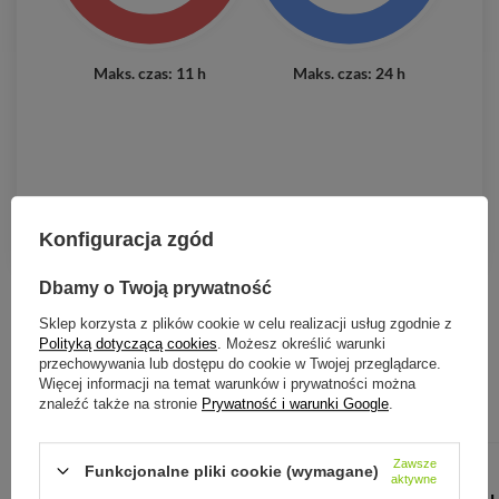
Maks. czas: 11 h
Maks. czas: 24 h
Konfiguracja zgód
Dbamy o Twoją prywatność
Sklep korzysta z plików cookie w celu realizacji usług zgodnie z
Zobacz również:
Polityką dotyczącą cookies
. Możesz określić warunki
przechowywania lub dostępu do cookie w Twojej przeglądarce.
Więcej informacji na temat warunków i prywatności można
znaleźć także na stronie
Prywatność i warunki Google
.
PROMOCJA
PRZECENA
PROMOCJA
P
Zawsze
CONTIGO
Funkcjonalne pliki cookie (wymagane)
aktywne