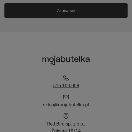
Zapisz się
515 100 008
sklep@mojabutelka.pl
Red Bird sp. z o.o.,
Żniwna 10/14