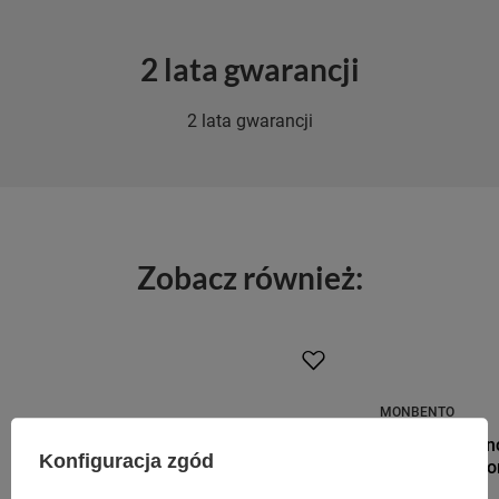
2 lata gwarancji
2 lata gwarancji
Zobacz również:
MONBENTO
Monbento Lunc
Konfiguracja zgód
Graphic Racoo