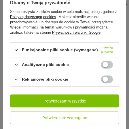
105,00 zł
Dbamy o Twoją prywatność
/
szt.
Sklep korzysta z plików cookie w celu realizacji usług zgodnie z
Polityką dotyczącą cookies
. Możesz określić warunki
przechowywania lub dostępu do cookie w Twojej przeglądarce.
Więcej informacji na temat warunków i prywatności można
znaleźć także na stronie
Prywatność i warunki Google
.
MONBENTO
Monbento Przegródki wyjmowane
do Bento Warmer Side S
Zawsze
Funkcjonalne pliki cookie (wymagane)
aktywne
135,00 zł
/
szt.
Analityczne pliki cookie
Reklamowe pliki cookie
Zobacz inne produkty tego
producenta
Potwierdzam wszystkie
Potwierdzam wymagane