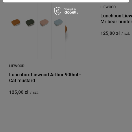
LIEWOOD
Lunchbox Liew
Mr bear hunte
125,00 zł
/
szt.
LIEWOOD
Lunchbox Liewood Arthur 900ml -
Cat mustard
125,00 zł
/
szt.