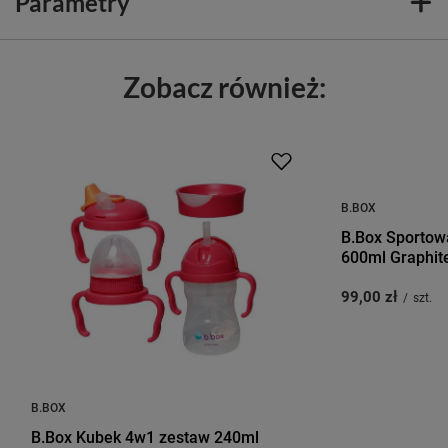
Parametry
Zobacz również:
B.BOX
B.Box Sportowa
600ml Graphit
99,00 zł
/
szt.
B.BOX
B.Box Kubek 4w1 zestaw 240ml