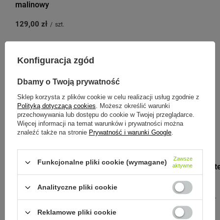
malinowy
129,00 zł
/
szt.
Konfiguracja zgód
Zobacz inne produkty tego
Dbamy o Twoją prywatność
producenta
Sklep korzysta z plików cookie w celu realizacji usług zgodnie z
Polityką dotyczącą cookies
. Możesz określić warunki
przechowywania lub dostępu do cookie w Twojej przeglądarce.
Więcej informacji na temat warunków i prywatności można
znaleźć także na stronie
Prywatność i warunki Google
.
MONBENTO
Zawsze
Funkcjonalne pliki cookie (wymagane)
Monbento Bute
aktywne
Graphic Dino
Analityczne pliki cookie
129,00 zł
/
szt.
Reklamowe pliki cookie