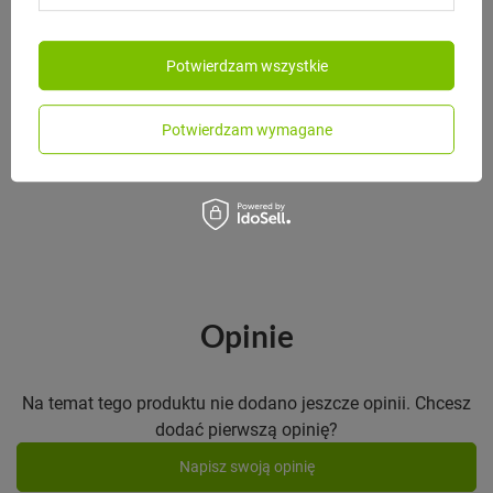
Potwierdzam wszystkie
MONBENTO
Monbento Butelka termiczna Cooly
Graphic Capy
Potwierdzam wymagane
129,00 zł
/
szt.
Opinie
Na temat tego produktu nie dodano jeszcze opinii. Chcesz
dodać pierwszą opinię?
Napisz swoją opinię