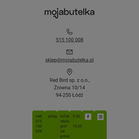
515 100 008
sklep@mojabutelka.pl
Red Bird sp. z o.o.,
Żniwna 10/14
94-250 Łódź
+48
sklep@mojabutelka.pl
Infolinia
9:00
515
obsługiwana
-
100
jest
15:30
008
od
poniedziałku