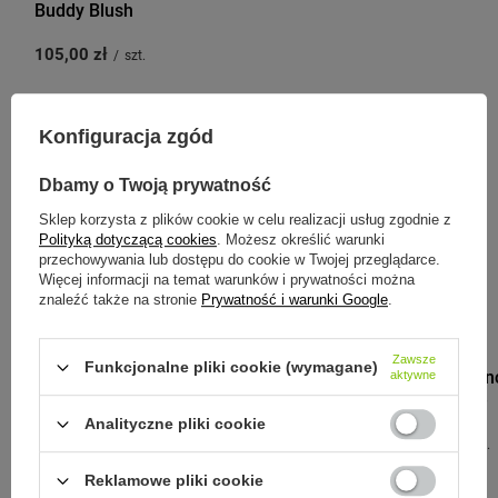
Buddy Blush
105,00 zł
/
szt.
Konfiguracja zgód
Zobacz inne produkty tego
Dbamy o Twoją prywatność
producenta
Sklep korzysta z plików cookie w celu realizacji usług zgodnie z
Polityką dotyczącą cookies
. Możesz określić warunki
przechowywania lub dostępu do cookie w Twojej przeglądarce.
Więcej informacji na temat warunków i prywatności można
znaleźć także na stronie
Prywatność i warunki Google
.
MONBENTO
Zawsze
Funkcjonalne pliki cookie (wymagane)
Monbento Lun
aktywne
Sense Jungle
Analityczne pliki cookie
219,00 zł
/
szt.
Reklamowe pliki cookie