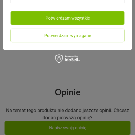
Potwierdzam wszystkie
MONBENTO
Monbento Lunchbox dzieciecy Gram
Graphic Capy
Potwierdzam wymagane
109,00 zł
/
szt.
Opinie
Na temat tego produktu nie dodano jeszcze opinii. Chcesz
dodać pierwszą opinię?
Napisz swoją opinię