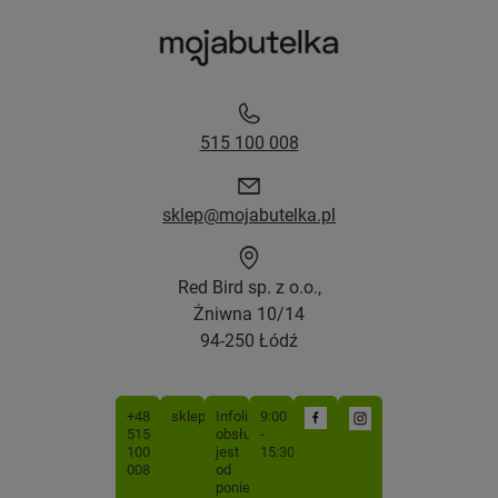
515 100 008
sklep@mojabutelka.pl
Red Bird sp. z o.o.,
Żniwna 10/14
94-250 Łódź
+48
sklep@mojabutelka.pl
Infolinia
9:00
515
obsługiwana
-
100
jest
15:30
008
od
poniedziałku