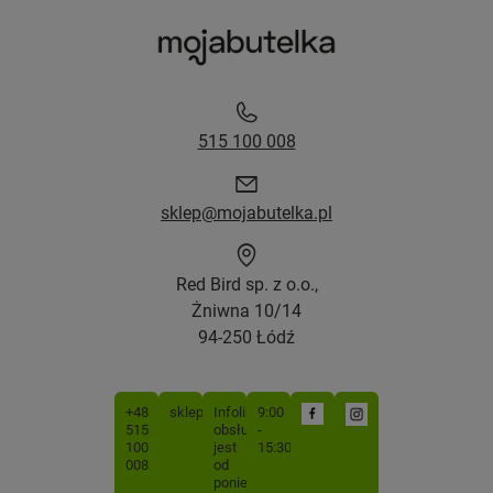
515 100 008
sklep@mojabutelka.pl
Red Bird sp. z o.o.,
Żniwna 10/14
94-250 Łódź
+48
sklep@mojabutelka.pl
Infolinia
9:00
515
obsługiwana
-
100
jest
15:30
008
od
poniedziałku