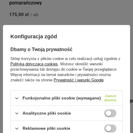
pomarańczowy
175,00 zł
/
szt.
Konfiguracja zgód
Zobacz inne produkty tego
Dbamy o Twoją prywatność
producenta
Sklep korzysta z plików cookie w celu realizacji usług zgodnie z
Polityką dotyczącą cookies
. Możesz określić warunki
przechowywania lub dostępu do cookie w Twojej przeglądarce.
Więcej informacji na temat warunków i prywatności można
znaleźć także na stronie
Prywatność i warunki Google
.
MONBENTO
Zawsze
Funkcjonalne pliki cookie (wymagane)
Monbento Poje
aktywne
M Grey Coton
Analityczne pliki cookie
35,00 zł
/
szt.
Reklamowe pliki cookie