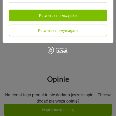
Potwierdzam wszystkie
MONBENTO
Monbento Lunchbox Bento Square
FR Graphic Magnolia
Potwierdzam wymagane
225,00 zł
/
szt.
Opinie
Na temat tego produktu nie dodano jeszcze opinii. Chcesz
dodać pierwszą opinię?
Napisz swoją opinię