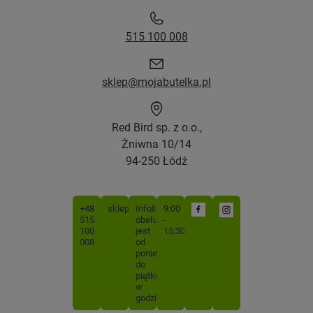
515 100 008
sklep@mojabutelka.pl
Red Bird sp. z o.o.,
Żniwna 10/14
94-250 Łódź
+48
sklep@mojabutelka.pl
Infolinia
9:00
515
obsługiwana
-
100
jest
15:30
008
od
poniedziałku
do
piątku
w
godzinach