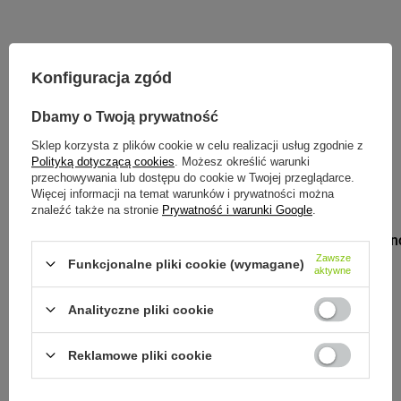
Zobacz inne produkty tego
Konfiguracja zgód
producenta
Dbamy o Twoją prywatność
Sklep korzysta z plików cookie w celu realizacji usług zgodnie z
Polityką dotyczącą cookies
. Możesz określić warunki
przechowywania lub dostępu do cookie w Twojej przeglądarce.
Więcej informacji na temat warunków i prywatności można
znaleźć także na stronie
Prywatność i warunki Google
.
MONBENTO
Monbento Lunc
Blue Infinit
Zawsze
Funkcjonalne pliki cookie (wymagane)
aktywne
85,00 zł
/
szt.
Analityczne pliki cookie
Reklamowe pliki cookie
MONBENTO