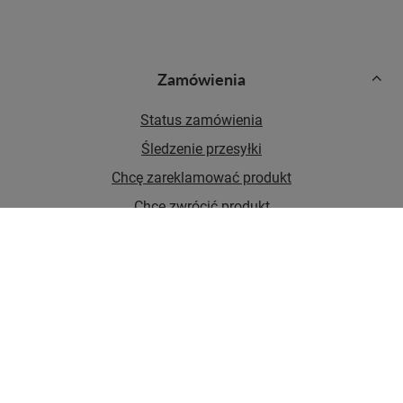
Zamówienia
Status zamówienia
Śledzenie przesyłki
Chcę zareklamować produkt
Chcę zwrócić produkt
Chcę wymienić towar
Kontakt
Konto
Regulaminy