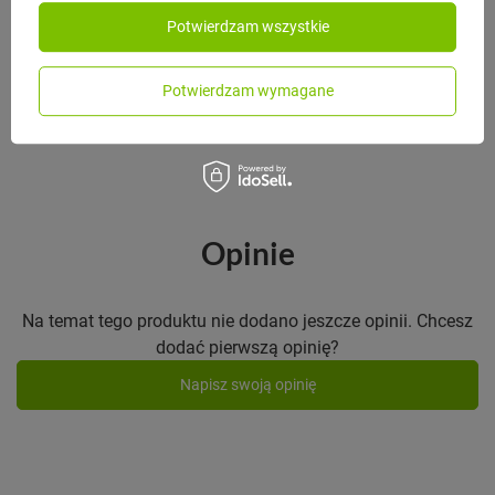
Monbento Lunchbox Bento Original
Potwierdzam wszystkie
Graphic Papercut
225,00 zł
/
szt.
Potwierdzam wymagane
Opinie
Na temat tego produktu nie dodano jeszcze opinii. Chcesz
dodać pierwszą opinię?
Napisz swoją opinię