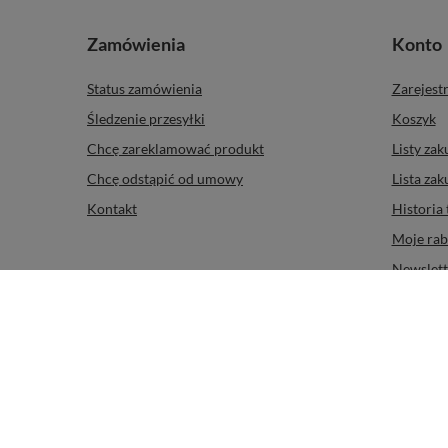
Zamówienia
Konto
Status zamówienia
Zarejestr
Śledzenie przesyłki
Koszyk
Chcę zareklamować produkt
Listy za
Chcę odstąpić od umowy
Lista za
Kontakt
Historia 
Moje rab
Newslett
515 100 008
sklep@mojabutelka.pl
mojabutelka.pl
,
Żniw
W sklepie prezentujemy ceny brutto (z VAT).
Stawki VAT dla konsumen