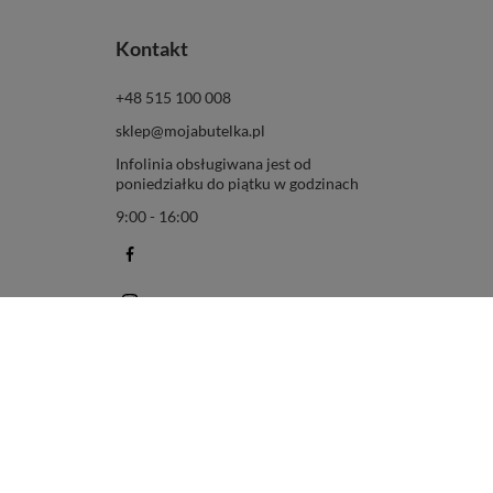
Kontakt
+48 515 100 008
sklep@mojabutelka.pl
Infolinia obsługiwana jest od
poniedziałku do piątku w godzinach
9:00 - 16:00