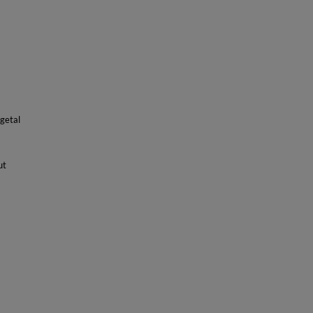
getal
ut