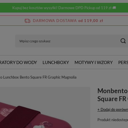
Kupuj bez kosztów wysyłki! Darmowe DPD Pickup od 119 zł 🚚
DARMOWA DOSTAWA
od 119,00 zł
RATORY DO WODY
LUNCHBOXY
MOTYWY I WZORY
PER
o Lunchbox Bento Square FR Graphic Magnolia
Monbento 
Square FR
+ Dodaj do porówn
Produkt niedostep