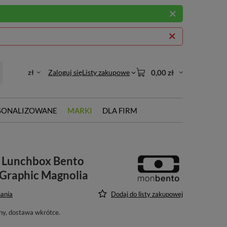
zł
Zaloguj się
Listy zakupowe
0,00 zł
SONALIZOWANE
MARKI
DLA FIRM
Lunchbox Bento
 Graphic Magnolia
ania
Dodaj do listy zakupowej
ny, dostawa wkrótce