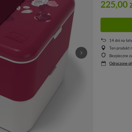
225,00 
14
dni na łat
Ten produkt n
Bezpieczne z
Odroczone pł