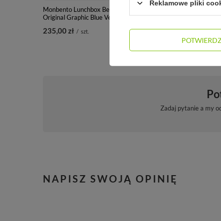
Reklamowe pliki coo
Monbento Lunchbox Bento
Monbento Lunchbox Bento
Original Graphic Blue Vegetal
Original Black Onyx
235,00 zł
195,00 zł
/
szt.
/
szt.
POTWIERD
Po
Zadaj pytanie a my o
NAPISZ SWOJĄ OPINIĘ