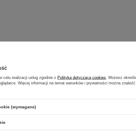
ość
GO PRODUCENTA
w celu realizacji usług zgodnie z
Polityką dotyczącą cookies
. Możesz określi
eglądarce. Więcej informacji na temat warunków i prywatności można znaleźć
cookie (wymagane)
kie