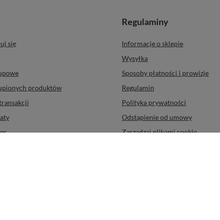
Regulaminy
uj się
Informacje o sklepie
Wysyłka
kupowe
Sposoby płatności i prowizje
kupionych produktów
Regulamin
transakcji
Polityka prywatności
aty
Odstąpienie od umowy
er
Zarządzaj plikami cookie
na 10/14
,
94-250
Łódź
tów z kraju:
Polska
.