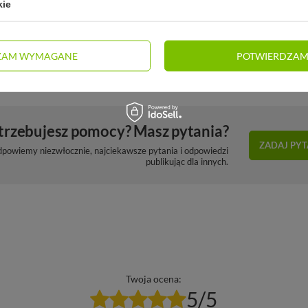
kie
Monbento Lunchbox dziecięcy
Monbento Lunchbox Bento
Tresor Graphic Birds
Original Terracotta Recycled
145,00 zł
195,00 zł
/
szt.
/
szt.
ZAM WYMAGANE
POTWIERDZAM
trzebujesz pomocy? Masz pytania?
ZADAJ PYT
dpowiemy niezwłocznie, najciekawsze pytania i odpowiedzi
publikując dla innych.
Twoja ocena:
5/5