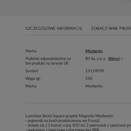
SZCZEGÓŁOWE INFORMACJE
ZOBACZ INNE PRO
Marka
Monbento
Podmiot odpowiedzialny za
B3 Sp. z o. o
Więcej
ten produkt na terenie UE
Symbol
13124090
Waga (g)
550
Marka
Monbento
Lunchbox Bento Square graphic Magnolia Monbento:
- pojemnik na lunch produkowany we Francji,
- składa się z 2 komór o poj. 850 ml, 2 pokrywek z zaworami p
- wykonany z tworzywa sztucznego bez BPA,