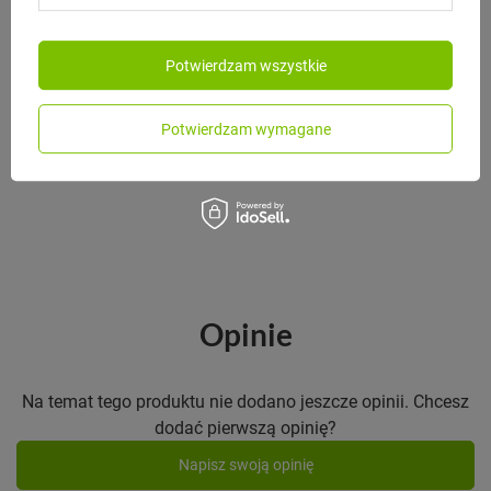
Potwierdzam wszystkie
MONBENTO
Monbento Lunch box dziecięcy
Gram Pink Blush
Potwierdzam wymagane
89,00 zł
/
szt.
Opinie
Na temat tego produktu nie dodano jeszcze opinii. Chcesz
dodać pierwszą opinię?
Napisz swoją opinię