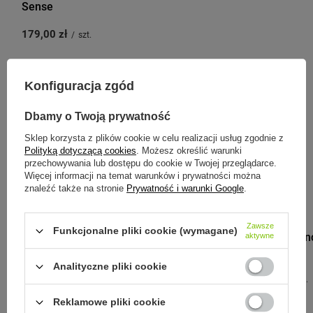
Sense
179,00 zł
/
szt.
Konfiguracja zgód
Zobacz inne produkty tego
Dbamy o Twoją prywatność
producenta
Sklep korzysta z plików cookie w celu realizacji usług zgodnie z
Polityką dotyczącą cookies
. Możesz określić warunki
przechowywania lub dostępu do cookie w Twojej przeglądarce.
Więcej informacji na temat warunków i prywatności można
znaleźć także na stronie
Prywatność i warunki Google
.
MONBENTO
Zawsze
Funkcjonalne pliki cookie (wymagane)
Monbento Lunc
aktywne
Graphic Fox
Analityczne pliki cookie
109,00 zł
/
szt.
Reklamowe pliki cookie