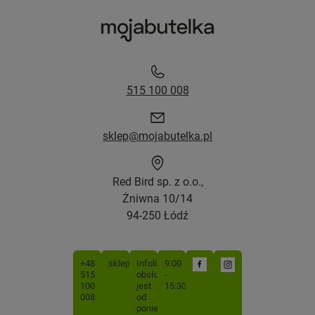
515 100 008
sklep@mojabutelka.pl
Red Bird sp. z o.o.,
Żniwna 10/14
94-250 Łódź
+48
sklep@mojabutelka.pl
Infolinia
9:00
515
obsługiwana
-
100
jest
15:30
008
od
poniedziałku