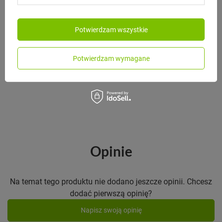
Potwierdzam wszystkie
MONBENTO
Monbento Termos obiadowy
Element The Journey
Potwierdzam wymagane
235,00 zł
/
szt.
Opinie
Na temat tego produktu nie dodano jeszcze opinii. Chcesz
dodać pierwszą opinię?
Napisz swoją opinię