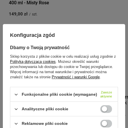
400 ml - Misty Rose
149,00 zł
/
szt.
Konfiguracja zgód
Zobacz inne produkty tego
Dbamy o Twoją prywatność
producenta
Sklep korzysta z plików cookie w celu realizacji usług zgodnie z
Polityką dotyczącą cookies
. Możesz określić warunki
przechowywania lub dostępu do cookie w Twojej przeglądarce.
Więcej informacji na temat warunków i prywatności można
znaleźć także na stronie
Prywatność i warunki Google
.
MONBENTO
Zawsze
Funkcjonalne pliki cookie (wymagane)
Monbento Ter
aktywne
Element Black
Analityczne pliki cookie
219,00 zł
/
szt.
Reklamowe pliki cookie