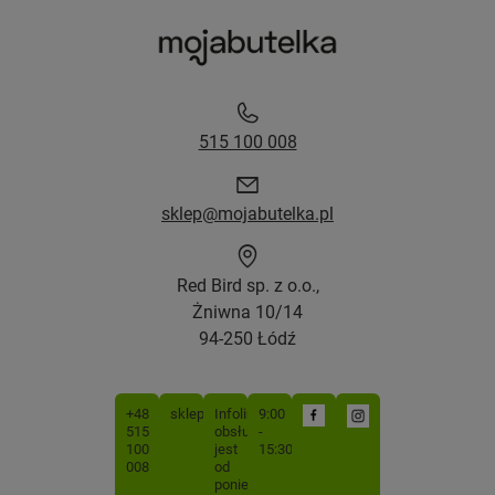
515 100 008
sklep@mojabutelka.pl
Red Bird sp. z o.o.,
Żniwna 10/14
94-250 Łódź
+48
sklep@mojabutelka.pl
Infolinia
9:00
515
obsługiwana
-
100
jest
15:30
008
od
poniedziałku