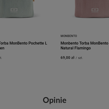
MONBENTO
orba MonBento Pochette L
Monbento Torba MonBento 
een
Natural Flamingo
69,00 zł
t.
/
szt.
Opinie