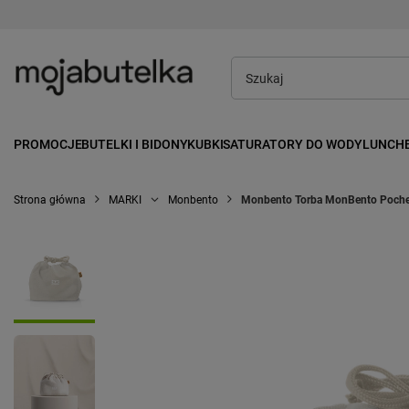
PROMOCJE
BUTELKI I BIDONY
KUBKI
SATURATORY DO WODY
LUNCH
Strona główna
MARKI
Monbento
Monbento Torba MonBento Pochet