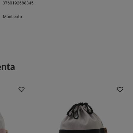
3760192688345
Monbento
enta