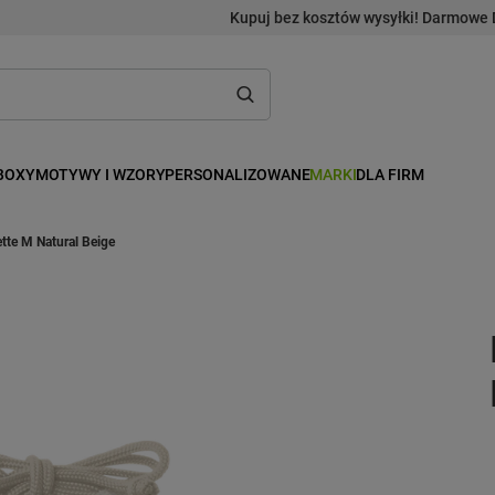
Kupuj bez kosztów wysyłki! Darmowe 
BOXY
MOTYWY I WZORY
PERSONALIZOWANE
MARKI
DLA FIRM
te M Natural Beige