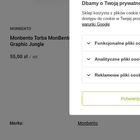
Dbamy o Twoją prywatn
Sklep korzysta z plików cookie 
dostępu do cookie w Twojej prz
warunki Google
.
MONBENTO
MONBENTO
Monbento Torba MonBento Pochette M
Monbento T
Funkcjonalne pliki 
Graphic Jungle
Grey Coton
55,00 zł
49,00 zł
/
szt.
/
sz
Analityczne pliki coo
Reklamowe pliki coo
Potwier
Marka:
Monbento