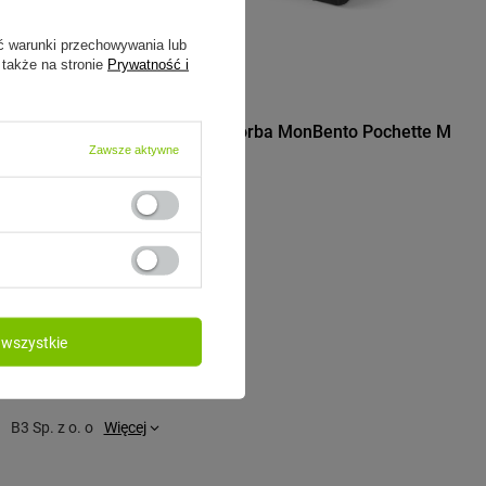
ć warunki przechowywania lub
 także na stronie
Prywatność i
MONBENTO
 Pochette M
Monbento Torba MonBento Pochette M
Black Onyx
Zawsze aktywne
47,99 zł
/
szt.
wszystkie
B3 Sp. z o. o
Więcej