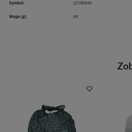
Symbol:
22180046
Waga (g):
60
Zob