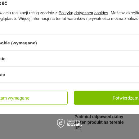
ość
w celu realizacji usług zgodnie z
Polityką dotyczącą cookies
. Możesz określi
eglądarce. Więcej informacji na temat warunków i prywatności można znaleźć
MONBENTO
orba MonBento Pochette M
Monbento Torba MonBento
cookie (wymagane)
Blue Denim
49,00 zł
t.
/
szt.
kie
kie
Parametry
dzam wymagane
Potwierdzam 
Podmiot odpowiedzialny
za ten produkt na terenie
UE: