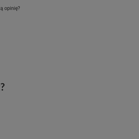
ą opinię?
t?