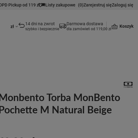
DPD Pickup od 119 zł 🚚
Listy zakupowe
(
0
)
Zarejestruj się
Zaloguj się
14 dni na zwrot
Darmowa dostawa
Koszyk
zł
szybko i bezpiecznie
dla zamówień od 119,00 zł
Monbento Torba MonBento
Pochette M Natural Beige