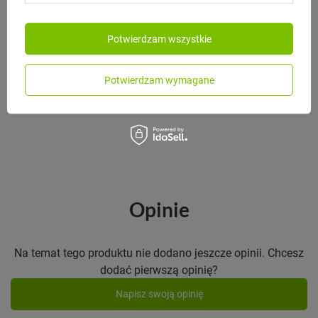
MONBENTO
Potwierdzam wszystkie
Monbento Torba MonBento
Pochette M Graphic Jungle
Potwierdzam wymagane
55,00 zł
/
szt.
Opinie
Na temat tego produktu nie dodano jeszcze opinii. Chcesz
dodać pierwszą opinię?
Napisz swoją opinię