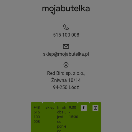
515 100 008
sklep@mojabutelka.pl
Red Bird sp. z o.o.,
Żniwna 10/14
94-250 Łódź
+48
sklep@mojabutelka.pl
Infolinia
9:00
515
obsługiwana
-
100
jest
15:30
008
od
poniedziałku
do