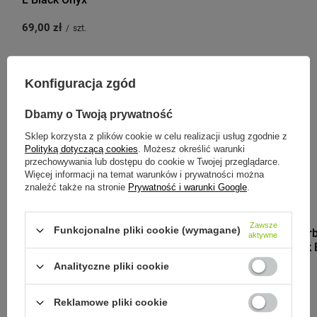
69,00 zł
/
szt.
Konfiguracja zgód
Zobacz inne produkty tego
Dbamy o Twoją prywatność
producenta
Sklep korzysta z plików cookie w celu realizacji usług zgodnie z
Polityką dotyczącą cookies
. Możesz określić warunki
przechowywania lub dostępu do cookie w Twojej przeglądarce.
Więcej informacji na temat warunków i prywatności można
znaleźć także na stronie
Prywatność i warunki Google
.
MONBENTO
Zawsze
Funkcjonalne pliki cookie (wymagane)
Monbento Tor
aktywne
Pochette Pink 
Analityczne pliki cookie
49,00 zł
/
szt.
Reklamowe pliki cookie