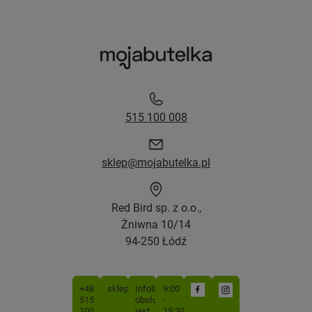
515 100 008
sklep@mojabutelka.pl
Red Bird sp. z o.o.,
Żniwna 10/14
94-250 Łódź
+48
sklep@mojabutelka.pl
Infolinia
9:00
515
obsługiwana
-
100
jest
15:30