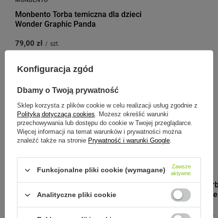
Monbento Torba temiczna dla dzieci
Wonder Graphic Panda
79,00 zł
/
szt.
Konfiguracja zgód
Dbamy o Twoją prywatność
Zobacz inne produkty tego
Sklep korzysta z plików cookie w celu realizacji usług zgodnie z
producenta
Polityką dotyczącą cookies
. Możesz określić warunki
przechowywania lub dostępu do cookie w Twojej przeglądarce.
Więcej informacji na temat warunków i prywatności można
znaleźć także na stronie
Prywatność i warunki Google
.
Zawsze
MONBENTO
Funkcjonalne pliki cookie (wymagane)
aktywne
Monbento Torb
Graphic Plume
Analityczne pliki cookie
195,00 zł
/
szt.