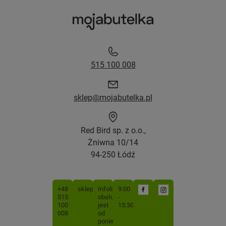
515 100 008
sklep@mojabutelka.pl
Red Bird sp. z o.o.,
Żniwna 10/14
94-250 Łódź
+48
sklep@mojabutelka.pl
Infolinia
9:00
515
obsługiwana
-
100
jest
15:30
008
od
poniedziałku