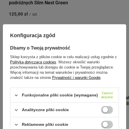
podróżnych Slim Nest Green
125,00 zł
/
szt.
Konfiguracja zgód
Zobacz inne produkty tego
Dbamy o Twoją prywatność
producenta
Sklep korzysta z plików cookie w celu realizacji usług zgodnie z
Polityką dotyczącą cookies
. Możesz określić warunki
przechowywania lub dostępu do cookie w Twojej przeglądarce.
Więcej informacji na temat warunków i prywatności można
znaleźć także na stronie
Prywatność i warunki Google
.
MONBENTO
Zawsze
Funkcjonalne pliki cookie (wymagane)
Monbento Zes
aktywne
podróżnych Sl
Analityczne pliki cookie
95,00 zł
/
szt.
Reklamowe pliki cookie