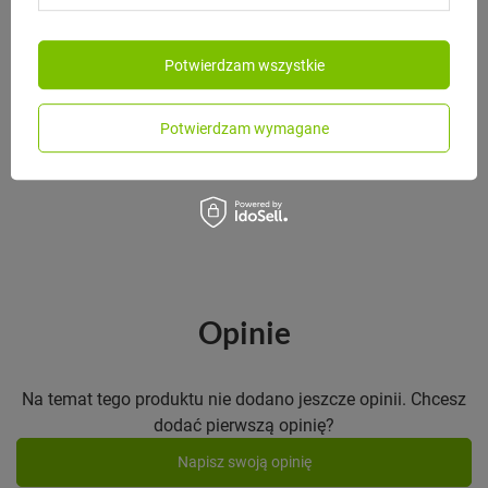
Potwierdzam wszystkie
MONBENTO
Monbento Zestaw sztućców
podróżnych Slim Nest Green
Potwierdzam wymagane
125,00 zł
/
szt.
Opinie
Na temat tego produktu nie dodano jeszcze opinii. Chcesz
dodać pierwszą opinię?
Napisz swoją opinię