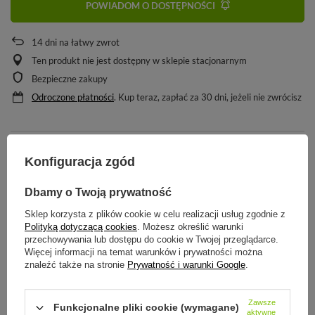
POWIADOM O DOSTĘPNOŚCI
14
dni na łatwy zwrot
Ten produkt nie jest dostępny w sklepie stacjonarnym
Bezpieczne zakupy
Odroczone płatności
. Kup teraz, zapłać za 30 dni, jeżeli nie zwrócisz
SZCZEGÓŁOWE INFORMACJE
Konfiguracja zgód
Dbamy o Twoją prywatność
STREFA REKOMENDACJI
Sklep korzysta z plików cookie w celu realizacji usług zgodnie z
Polityką dotyczącą cookies
. Możesz określić warunki
ZADAJ PYTANIE
przechowywania lub dostępu do cookie w Twojej przeglądarce.
Więcej informacji na temat warunków i prywatności można
znaleźć także na stronie
Prywatność i warunki Google
.
OPINIE
Zawsze
Funkcjonalne pliki cookie (wymagane)
aktywne