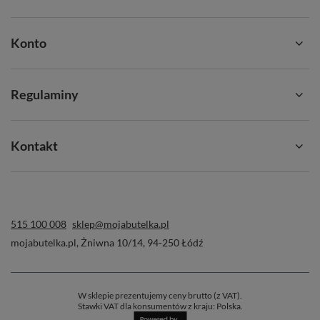
Konto
Regulaminy
Kontakt
515 100 008
sklep@mojabutelka.pl
mojabutelka.pl
,
Żniwna 10/14
,
94-250
Łódź
W sklepie prezentujemy ceny brutto (z VAT).
Stawki VAT dla konsumentów z kraju:
Polska
.