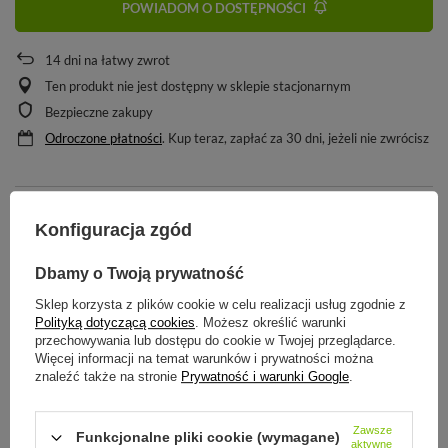
POWIADOM O DOSTĘPNOŚCI
14
dni na łatwy zwrot
Ten produkt nie jest dostępny w sklepie stacjonarnym
Bezpieczne zakupy
Odroczone płatności
. Kup teraz, zapłać za 30 dni, jeżeli nie zwrócisz
SZCZEGÓŁOWE INFORMACJE
Konfiguracja zgód
Dbamy o Twoją prywatność
STREFA REKOMENDACJI
Sklep korzysta z plików cookie w celu realizacji usług zgodnie z
Polityką dotyczącą cookies
. Możesz określić warunki
ZADAJ PYTANIE
przechowywania lub dostępu do cookie w Twojej przeglądarce.
Więcej informacji na temat warunków i prywatności można
znaleźć także na stronie
Prywatność i warunki Google
.
OPINIE
Zawsze
Funkcjonalne pliki cookie (wymagane)
aktywne