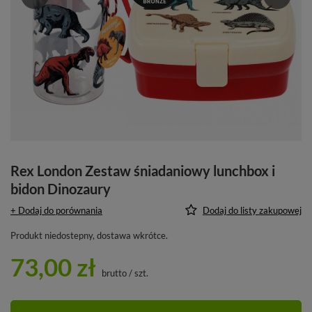
Rex London Zestaw śniadaniowy lunchbox i
bidon Dinozaury
+ Dodaj do porównania
Dodaj do listy zakupowej
Produkt niedostepny, dostawa wkrótce
73,00 zł
brutto
/
szt.