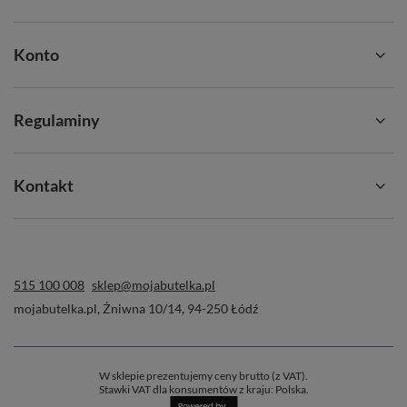
Konto
Regulaminy
Kontakt
515 100 008
sklep@mojabutelka.pl
mojabutelka.pl
,
Żniwna 10/14
,
94-250
Łódź
W sklepie prezentujemy ceny brutto (z VAT).
Stawki VAT dla konsumentów z kraju:
Polska
.