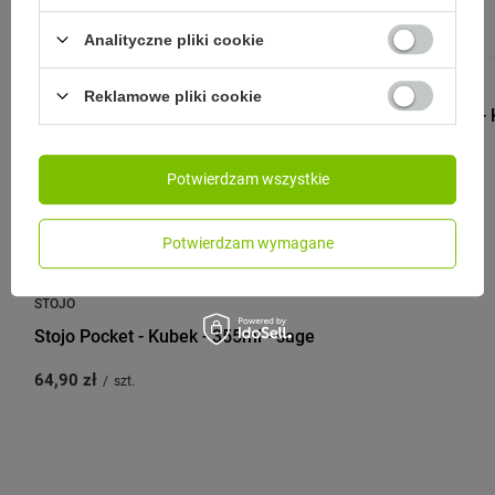
Analityczne pliki cookie
STOJO
Reklamowe pliki cookie
Stojo Pocket -
Peony
Potwierdzam wszystkie
64,90 zł
/
szt.
Potwierdzam wymagane
STOJO
Stojo Pocket - Kubek - 355ml - sage
64,90 zł
/
szt.