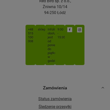
Red Bird sp. z o.o.,
Żniwna 10/14
94-250 Łódź
+48
sklep@mojabutelka.pl
Infolinia
9:00
515
obsługiwana
-
100
jest
15:30
008
od
poniedziałku
do
piątku
w
godzinach
Zamówienia
Status zamówienia
Śledzenie przesyłki