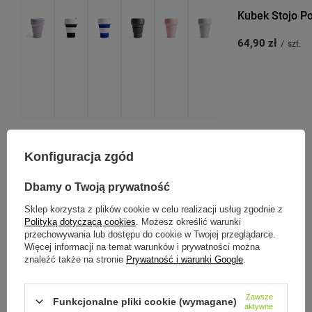
Kubek Stojo Po
64,90 zł
/
szt.
STOJO
Stojo Pocket - Kubek - 355ml - Ink
Konfiguracja zgód
64,90 zł
/
szt.
Dbamy o Twoją prywatność
Sklep korzysta z plików cookie w celu realizacji usług zgodnie z
Polityką dotyczącą cookies
. Możesz określić warunki
przechowywania lub dostępu do cookie w Twojej przeglądarce.
Więcej informacji na temat warunków i prywatności można
Zobacz inne produkty tego
znaleźć także na stronie
Prywatność i warunki Google
.
producenta
Zawsze
Funkcjonalne pliki cookie (wymagane)
aktywne