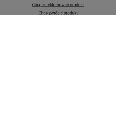
Chcę zareklamować produkt
Chcę zwrócić produkt
Chcę wymienić towar
Kontakt
Konto
Regulaminy
W sklepie prezentujemy ceny brutto (z VAT).
Stawki VAT dla konsumentów z kraju:
Polska
.