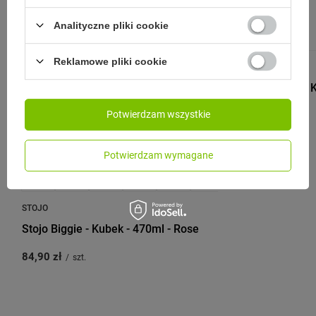
Analityczne pliki cookie
Reklamowe pliki cookie
STOJO
Stojo Biggie - 
Potwierdzam wszystkie
84,90 zł
/
szt.
Potwierdzam wymagane
STOJO
Stojo Biggie - Kubek - 470ml - Rose
84,90 zł
/
szt.