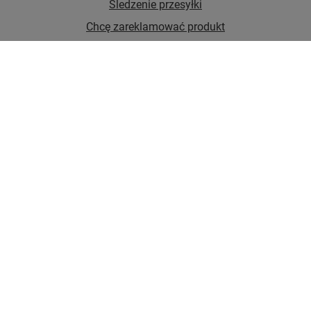
Śledzenie przesyłki
Chcę zareklamować produkt
Chcę zwrócić produkt
Chcę wymienić towar
Kontakt
Konto
Regulaminy
W sklepie prezentujemy ceny brutto (z VAT).
Stawki VAT dla konsumentów z kraju:
Polska
.