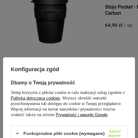
Stojo Pocket -
Carbon
64,90 zł
/
szt.
KEEPCUP
KeepCup Original Clear Edition
Konfiguracja zgód
Radiant
Dbamy o Twoją prywatność
48,90 zł
/
szt.
Sklep korzysta z plików cookie w celu realizacji usług zgodnie z
Polityką dotyczącą cookies
. Możesz określić warunki
przechowywania lub dostępu do cookie w Twojej przeglądarce.
Więcej informacji na temat warunków i prywatności można
znaleźć także na stronie
Prywatność i warunki Google
.
Zobacz inne produkty tego
producenta
Zawsze
Funkcjonalne pliki cookie (wymagane)
aktywne