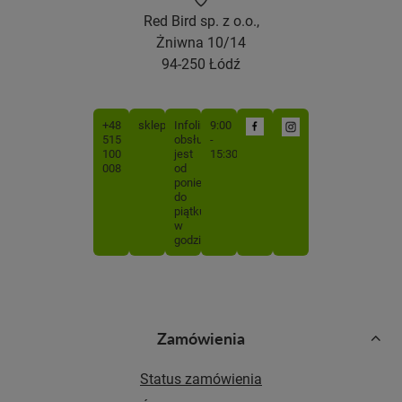
Red Bird sp. z o.o.,
Żniwna 10/14
94-250 Łódź
+48
sklep@mojabutelka.pl
Infolinia
9:00
515
obsługiwana
-
100
jest
15:30
008
od
poniedziałku
do
piątku
w
godzinach
Zamówienia
Status zamówienia