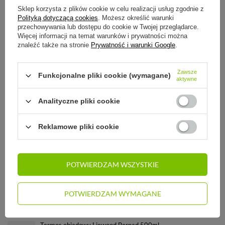
Odroczone płatności
. Kup teraz, zapłać za 30 dni, jeżeli nie zwrócisz
Sklep korzysta z plików cookie w celu realizacji usług zgodnie z
Polityką dotyczącą cookies
. Możesz określić warunki
przechowywania lub dostępu do cookie w Twojej przeglądarce.
Więcej informacji na temat warunków i prywatności można
SZCZEGÓŁOWE INFORMACJE
znaleźć także na stronie
Prywatność i warunki Google
.
Zawsze
STREFA REKOMENDACJI
Funkcjonalne pliki cookie (wymagane)
aktywne
Analityczne pliki cookie
ZADAJ PYTANIE
Reklamowe pliki cookie
OPINIE
ZOBACZ RÓWNIEŻ:
POTWIERDZAM WSZYSTKIE
Termos obiadowy Liewood Bernad 500ml - Space sandy mix
POTWIERDZAM WYMAGANE
107,00 zł
/
szt.
Termos obiadowy Liewood Bernad 500ml