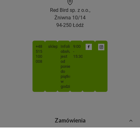
Red Bird sp. z o.o.,
Żniwna 10/14
94-250 Łódź
+48
sklep@mojabutelka.pl
Infolinia
9:00
515
obsługiwana
-
100
jest
15:30
008
od
poniedziałku
do
piątku
w
godzinach
Zamówienia
Status zamówienia