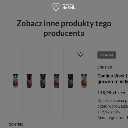
Zobacz inne produkty tego
producenta
PROMOCJA
PRZECENA
OKAZJA
CONTIGO
Contigo West L
grawerem ind
115,99 zł
/
szt.
Najniższa cena p
przed wprowadze
115,99 zł
0%
Cena regularna:
CONTIGO