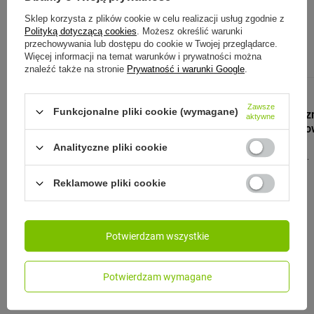
Zobacz również:
Sklep korzysta z plików cookie w celu realizacji usług zgodnie z
Polityką dotyczącą cookies
. Możesz określić warunki
przechowywania lub dostępu do cookie w Twojej przeglądarce.
Więcej informacji na temat warunków i prywatności można
znaleźć także na stronie
Prywatność i warunki Google
.
KAMBUKKA
Zawsze
Funkcjonalne pliki cookie (wymagane)
Kubek termicz
aktywne
300 ml - brąz
Analityczne pliki cookie
109,99 zł
/
szt.
Reklamowe pliki cookie
BLACK+BLUM
Potwierdzam wszystkie
Black+Blum Kubek termiczny
stalowy czarny
Potwierdzam wymagane
145,00 zł
/
szt.