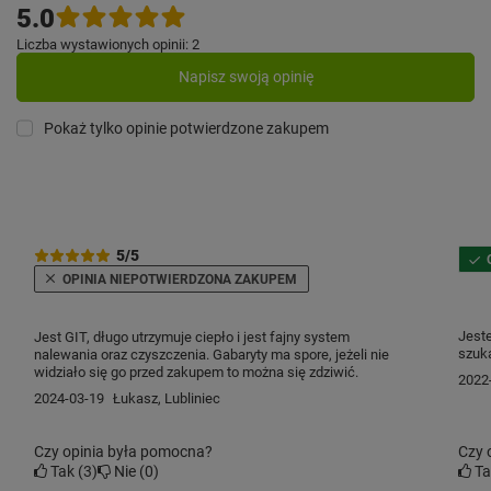
5.0
Liczba wystawionych opinii: 2
Napisz swoją opinię
Pokaż tylko opinie potwierdzone zakupem
5/5
OPINIA NIEPOTWIERDZONA ZAKUPEM
Jest
Jest GIT, długo utrzymuje ciepło i jest fajny system
szuka
nalewania oraz czyszczenia. Gabaryty ma spore, jeżeli nie
serd
widziało się go przed zakupem to można się zdziwić.
2022
2024-03-19
Łukasz, Lubliniec
Czy opinia była pomocna?
Czy 
Tak
3
Nie
0
T