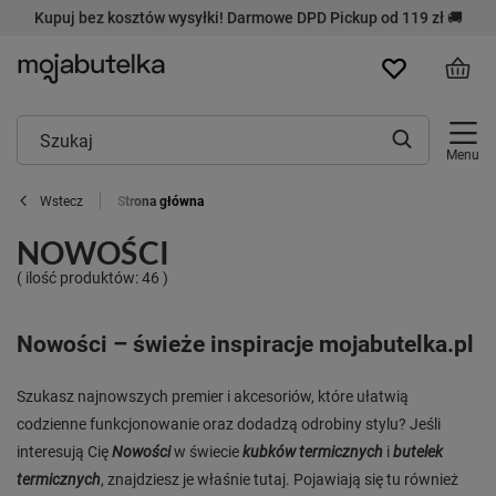
Kupuj bez kosztów wysyłki! Darmowe DPD Pickup od 119 zł 🚚
Menu
Strona główna
Wstecz
NOWOŚCI
( ilość produktów:
46
)
Nowości – świeże inspiracje mojabutelka.pl
Szukasz najnowszych premier i akcesoriów, które ułatwią
codzienne funkcjonowanie oraz dodadzą odrobiny stylu? Jeśli
interesują Cię
Nowości
w świecie
kubków termicznych
i
butelek
termicznych
, znajdziesz je właśnie tutaj. Pojawiają się tu również