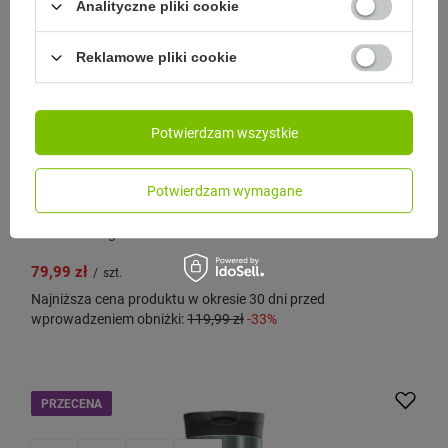
Analityczne pliki cookie
Reklamowe pliki cookie
Potwierdzam wszystkie
CONTIGO
Kubek termiczny na kawę Contigo Huron 2.0 470ml -
Potwierdzam wymagane
Azalea
Model: Contigo - Huron 2.0
79,99 zł
/
szt.
Najniższa cena produktu w okresie 30 dni przed
wprowadzeniem obniżki:
119,99 zł
-33%
PRZECENA