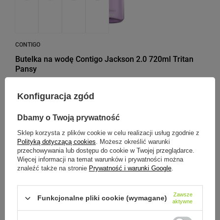
CONTIGO
Butelka na wodę Contigo Jackson 2.0 720ml Tritan
Pansy
Model: Contigo - Jackson 2.0
Konfiguracja zgód
69,90 zł
/
szt.
Dbamy o Twoją prywatność
Najniższa cena produktu w okresie 30 dni przed
wprowadzeniem obniżki:
85,00 zł
-17%
Sklep korzysta z plików cookie w celu realizacji usług zgodnie z
Polityką dotyczącą cookies
. Możesz określić warunki
przechowywania lub dostępu do cookie w Twojej przeglądarce.
Więcej informacji na temat warunków i prywatności można
znaleźć także na stronie
Prywatność i warunki Google
.
PROMOCJA
PRZECENA
Zawsze
Funkcjonalne pliki cookie (wymagane)
aktywne