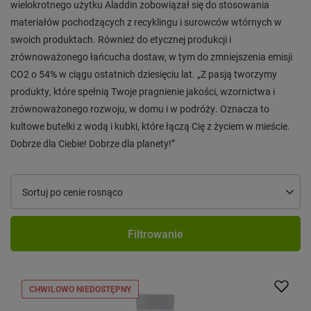
wielokrotnego użytku Aladdin zobowiązał się do stosowania
materiałów pochodzących z recyklingu i surowców wtórnych w
swoich produktach. Również do etycznej produkcji i
zrównoważonego łańcucha dostaw, w tym do zmniejszenia emisji
CO2 o 54% w ciągu ostatnich dziesięciu lat. „Z pasją tworzymy
produkty, które spełnią Twoje pragnienie jakości, wzornictwa i
zrównoważonego rozwoju, w domu i w podróży. Oznacza to
kultowe butelki z wodą i kubki, które łączą Cię z życiem w mieście.
Dobrze dla Ciebie! Dobrze dla planety!”
Zmień sortowanie
Sortuj po cenie rosnąco
Filtrowanie
CHWILOWO NIEDOSTĘPNY