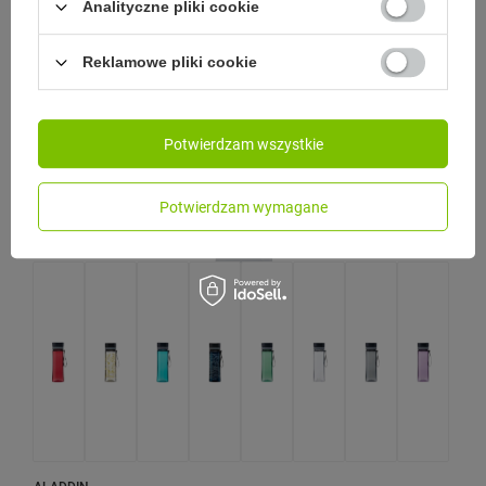
Analityczne pliki cookie
ALADDIN
Butelka Aladdin Aveo 600ml - Clear & Grey
Reklamowe pliki cookie
Model:
68,90 zł
/
szt.
Potwierdzam wszystkie
Potwierdzam wymagane
CHWILOWO NIEDOSTĘPNY