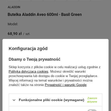
ALADDIN
Butelka Aladdin Aveo 600ml - Basil Green
Model:
68,90 zł
/
szt.
Konfiguracja zgód
CHWILOWO NIEDOSTĘPNY
Dbamy o Twoją prywatność
Sklep korzysta z plików cookie w celu realizacji usług zgodnie z
Polityką dotyczącą cookies
. Możesz określić warunki
przechowywania lub dostępu do cookie w Twojej przeglądarce.
Więcej informacji na temat warunków i prywatności można
znaleźć także na stronie
Prywatność i warunki Google
.
Zawsze
Funkcjonalne pliki cookie (wymagane)
aktywne