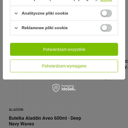
aktywne
Zobacz inne produkty tego
Analityczne pliki cookie
producenta
Reklamowe pliki cookie
Potwierdzam wszystkie
ALADDIN
Butelka termic
Potwierdzam wymagane
430ml - Bunny.
119,00 zł
/
szt.
ALADDIN
Butelka Aladdin Aveo 600ml - Deep
Navy Waves