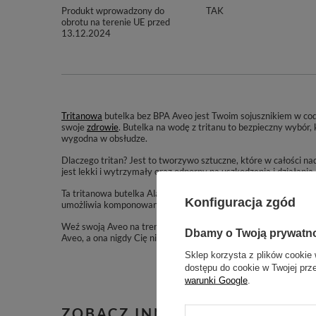
Produkt wprowadzony do
TAK
obrotu na terenie UE przed
13.12.2024
Tritanowa
butelka bez BPA Aveo jest Twoim sojusznikiem w c
swoje
zdrowie
. Butelka na wodę z tritanu to bezpieczny wybór, 
wygodna w obsłudze.
Dlaczego tritan? Jest to tworzywo sztuczne, które w całości nad
jest lekki i wytrzymały oraz odporny na uszkodzenia i działania
Ta tritanowa butelka Aladdin została wyposażona w szeroką
za
Konfiguracja zgód
umożliwia komponowanie dowolnych napojów jak np. wody sm
Weź swoją Aveo na trening i ciesz się ulubionym napojem zawsze
Dbamy o Twoją prywatn
Aveo, a ona nigdy Cię nie zawiedzie.
Sklep korzysta z plików cookie 
dostępu do cookie w Twojej prz
warunki Google
.
ZOBACZ INNE PRODUKTY TE