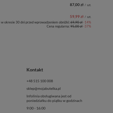
87,00 zł
/
szt.
59,99 zł
/
szt.
u w okresie 30 dni przed wprowadzeniem obniżki:
69,90 zł
-14%
Cena regularna:
95,00 zł
-37%
Kontakt
+48 515 100 008
sklep@mojabutelka.pl
Infolinia obsługiwana jest od
poniedziałku do piątku w godzinach
9:00 - 16:00