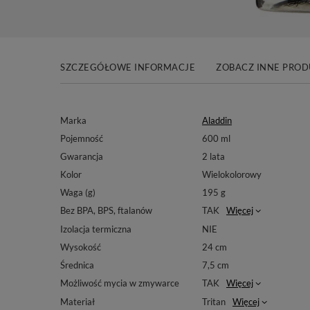
SZCZEGÓŁOWE INFORMACJE
ZOBACZ INNE PRO
Marka
Aladdin
Pojemność
600 ml
Gwarancja
2 lata
Kolor
Wielokolorowy
Waga (g)
195 g
Bez BPA, BPS, ftalanów
TAK
Więcej
Izolacja termiczna
NIE
Wysokość
24 cm
Średnica
7,5 cm
Możliwość mycia w zmywarce
TAK
Więcej
Materiał
Tritan
Więcej