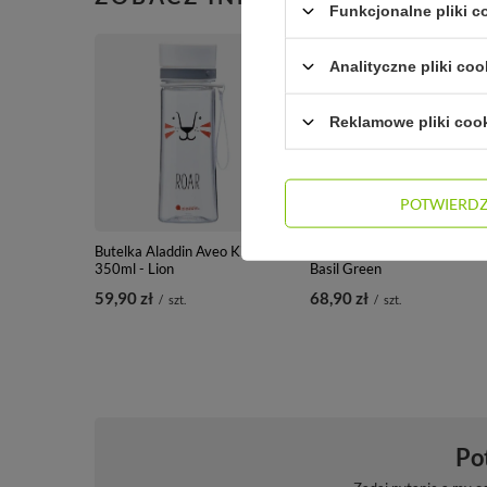
Funkcjonalne pliki 
Analityczne pliki coo
Reklamowe pliki coo
POTWIERD
Butelka Aladdin Aveo Kids
Butelka Aladdin Aveo 600ml
350ml - Lion
Basil Green
59,90 zł
68,90 zł
/
szt.
/
szt.
Po