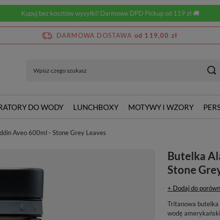
Kupuj bez kosztów wysyłki! Darmowe DPD Pickup od 119 zł 🚚
DARMOWA DOSTAWA
od 119,00 zł
RATORY DO WODY
LUNCHBOXY
MOTYWY I WZORY
PER
addin Aveo 600ml - Stone Grey Leaves
Butelka Al
Stone Gre
+ Dodaj do porówn
Tritanowa butelka 
wodę amerykańskie