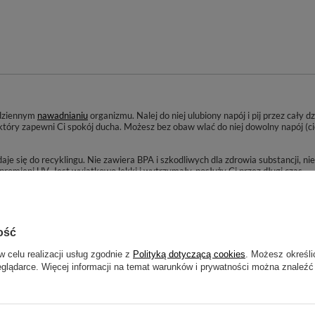
odziennym
nawadnianiu
organizmu. Nalej do niej ulubiony napój i pij przez cały 
który zapewni Ci spokój ducha. Możesz bez obaw wlać do niej dowolny napój (cie
aje się do recyklingu. Nie zawiera BPA i szkodliwych dla zdrowia substancji, ni
 promieni UV. Jest wyjątkowo lekki i wytrzymały, posłuży Ci przez długi czas.
krętkę
z wygodnym ustnikiem. Dlatego jest też polecana dla dzieci, bo optymal
akowe z dodatkiem
owoców
, ziół czy kostek lodu.
 pod ręką. Noś ją ze sobą wszędzie i już nigdy nie zapomnij o stałym nawadnian
ość
w celu realizacji usług zgodnie z
Polityką dotyczącą cookies
. Możesz określi
eglądarce. Więcej informacji na temat warunków i prywatności można znaleźć
GO PRODUCENTA