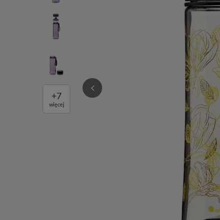
+
7
więcej