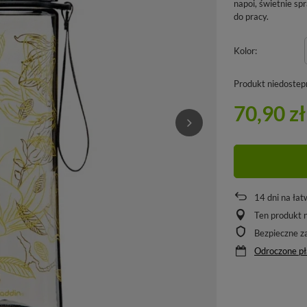
napoi, świetnie sp
do pracy.
Kolor
Produkt niedostep
70,90 zł
14
dni na łat
Ten produkt n
Bezpieczne z
Odroczone pł