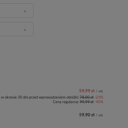
59,99 zł
/
szt.
u w okresie 30 dni przed wprowadzeniem obniżki:
78,00 zł
-23%
Cena regularna:
99,99 zł
-40%
59,90 zł
/
szt.