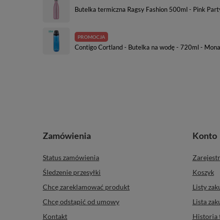
Butelka termiczna Ragsy Fashion 500ml - Pink Part
PROMOCJA
Contigo Cortland - Butelka na wodę - 720ml - Mon
Zamówienia
Konto
Status zamówienia
Zarejestr
Śledzenie przesyłki
Koszyk
Chcę zareklamować produkt
Listy za
Chcę odstąpić od umowy
Lista za
Kontakt
Historia 