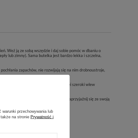
dzień. Weź ją ze sobą wszędzie i daj sobie pomóc w dbaniu o
pły lub zimny). Sama butelka jest bardzo lekka i szczelna,
e pochłania zapachów, nie rozwijają się na nim drobnoustroje,
ny wypływ wody ułatwia im picie. Z kolei szeroki wlew
iu organizmu w ciągu dnia. Po prostu zaprzyjaźnij się ze swoją
ć warunki przechowywania lub
 także na stronie
Prywatność i