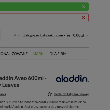
zł
Zaloguj się
Listy zakupowe
0,00 zł
SONALIZOWANE
MARKI
DLA FIRM
addin Aveo 600ml -
y Leaves
ania
Dodaj do listy zakupowej
bez BPA Aveo to jedna z najbardziej uniwersalnych butelek na
j marki Aladdin. Jest przeznaczona do zimnych i ciepłych