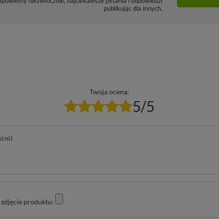
dpowiemy niezwłocznie, najciekawsze pytania i odpowiedzi
publikując dla innych.
Twoja ocena:
5/5
pinii
zdjęcie produktu: