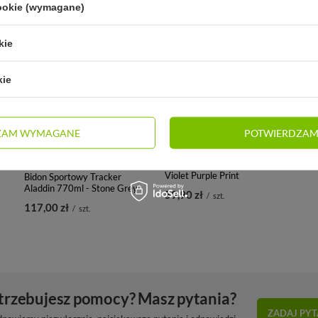
cookie (wymagane)
kie
kie
ZAM WYMAGANE
POTWIERDZAM
 -
Butelka Aladdin Aveo 350ml -
Violet Purple Print
Bidon Sportowy Tracker
Aladdin 770ml - Stone Grey
59,90 zł
/
szt.
117,00 zł
/
szt.
trzebujesz pomocy? Masz pytania?
ZADAJ PYT