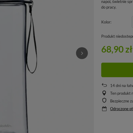
napoi, świetnie sp
do pracy.
Kolor
Produkt niedostep
68,90 zł
14
dni na łat
Ten produkt n
Bezpieczne z
Odroczone pł