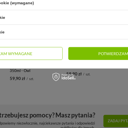
cookie (wymagane)
kie
kie
ZAM WYMAGANE
POTWIERDZAM
 -
Butelka Aladdin Aveo Kids
Butelka Aladdin Aveo 350ml
350ml - Owl
59,90 zł
/
szt.
59,90 zł
/
szt.
trzebujesz pomocy? Masz pytania?
ZADAJ PYT
dpowiemy niezwłocznie, najciekawsze pytania i odpowiedzi
publikując dla innych.