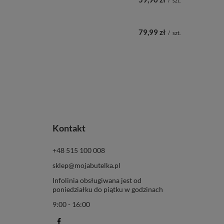
/
szt.
79,99 zł
/
szt.
Kontakt
+48 515 100 008
sklep@mojabutelka.pl
Infolinia obsługiwana jest od
poniedziałku do piątku w godzinach
9:00 - 16:00