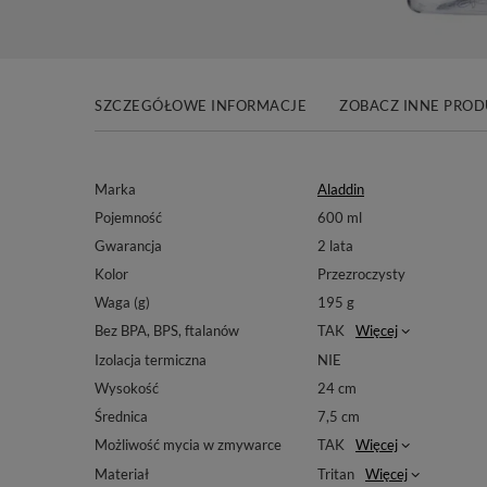
SZCZEGÓŁOWE INFORMACJE
ZOBACZ INNE PRO
Marka
Aladdin
Pojemność
600 ml
Gwarancja
2 lata
Kolor
Przezroczysty
Waga (g)
195 g
Bez BPA, BPS, ftalanów
TAK
Więcej
Izolacja termiczna
NIE
Wysokość
24 cm
Średnica
7,5 cm
Możliwość mycia w zmywarce
TAK
Więcej
Materiał
Tritan
Więcej