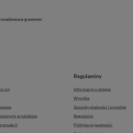
personalizowana grawerem
Regulaminy
uj się
Informacje o sklepie
Wysyłka
kupowe
Sposoby płatności i prowizje
kupionych produktów
Regulamin
transakcji
Polityka prywatności