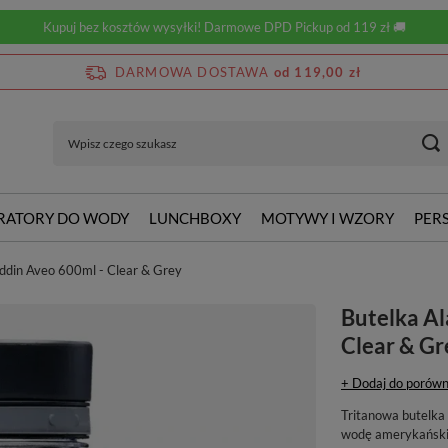
Kupuj bez kosztów wysyłki! Darmowe DPD Pickup od 119 zł 🚚
DARMOWA DOSTAWA
od 119,00 zł
RATORY DO WODY
LUNCHBOXY
MOTYWY I WZORY
PER
ddin Aveo 600ml - Clear & Grey
Butelka Al
Clear & Gr
+ Dodaj do porówn
Tritanowa butelka 
wodę amerykańskie