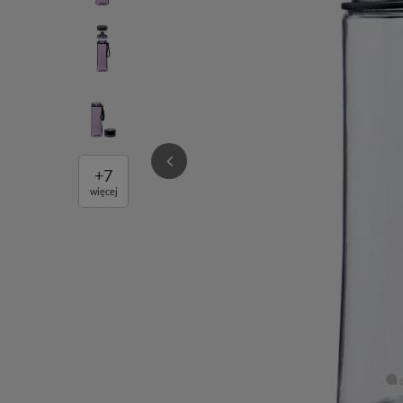
+
7
więcej