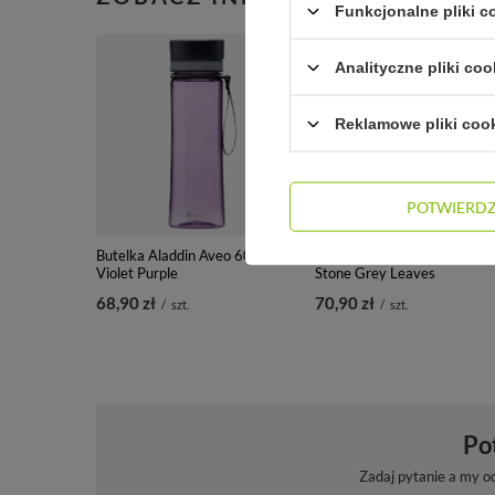
Funkcjonalne pliki 
Analityczne pliki coo
Reklamowe pliki coo
POTWIERD
Butelka Aladdin Aveo 600ml -
Butelka Aladdin Aveo 600ml
Violet Purple
Stone Grey Leaves
68,90 zł
70,90 zł
/
szt.
/
szt.
Po
Zadaj pytanie a my o