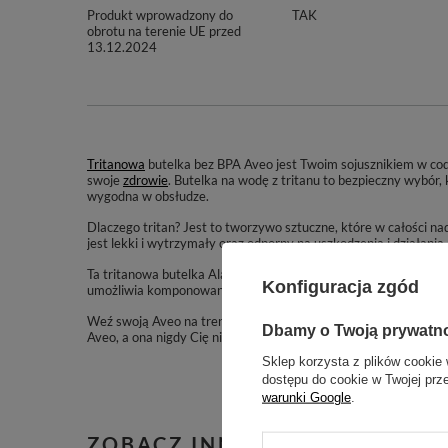
Produkt wprowadzony do
TAK
obrotu na terenie UE przed
13.12.2024
Tritanowa
butelka bez BPA Aveo jest Twoim sojusznikiem w c
swoje
zdrowie
. Butelka na wodę z tritanu to bezpieczny wybór, 
wygodna w obsłudze.
Dlaczego tritan? Jest to tworzywo sztuczne, które w całości nad
jest lekki i wytrzymały oraz odporny na uszkodzenia i działania
Ta tritanowa butelka Aladdin została wyposażona w szeroką
za
Konfiguracja zgód
umożliwia komponowanie dowolnych napojów jak np. wody sm
Weź swoją Aveo na trening i ciesz się ulubionym napojem zawsze
Dbamy o Twoją prywatn
Aveo, a ona nigdy Cię nie zawiedzie.
Sklep korzysta z plików cookie 
dostępu do cookie w Twojej prz
warunki Google
.
ZOBACZ INNE PRODUKTY TE