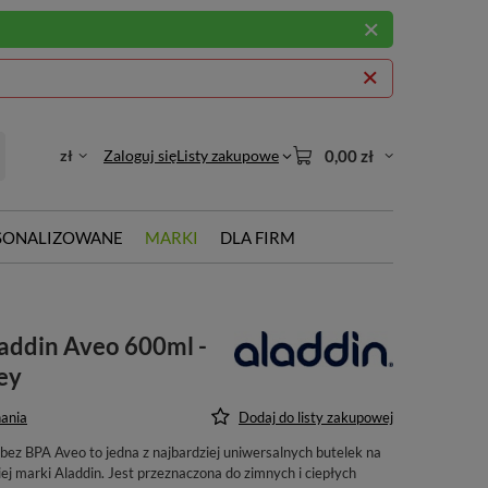
zł
Zaloguj się
Listy zakupowe
0,00 zł
SONALIZOWANE
MARKI
DLA FIRM
addin Aveo 600ml -
ey
ania
Dodaj do listy zakupowej
bez BPA Aveo to jedna z najbardziej uniwersalnych butelek na
j marki Aladdin. Jest przeznaczona do zimnych i ciepłych