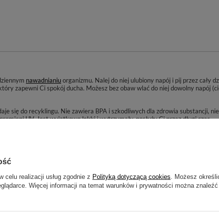
odziennym
nawadnianiu
organizmu. Nalej do niej ulubiony napój i pij przez cały 
który zapewni Ci spokój ducha. Możesz bez obaw wlać do niej dowolny napój (cie
aje się do recyklingu. Nie zawiera BPA i szkodliwych dla zdrowia substancji, ni
 promieni UV. Jest wyjątkowo lekki i wytrzymały, posłuży Ci przez długi czas.
krętkę
z wygodnym ustnikiem. Dlatego jest też polecana dla dzieci, bo optymal
akowe z dodatkiem
owoców
, ziół czy kostek lodu.
 pod ręką. Noś ją ze sobą wszędzie i już nigdy nie zapomnij o stałym nawadnian
ość
w celu realizacji usług zgodnie z
Polityką dotyczącą cookies
. Możesz określi
eglądarce. Więcej informacji na temat warunków i prywatności można znaleźć
GO PRODUCENTA