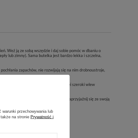
dzień. Weź ją ze sobą wszędzie i daj sobie pomóc w dbaniu o
pły lub zimny). Sama butelka jest bardzo lekka i szczelna,
e pochłania zapachów, nie rozwijają się na nim drobnoustroje,
ny wypływ wody ułatwia im picie. Z kolei szeroki wlew
iu organizmu w ciągu dnia. Po prostu zaprzyjaźnij się ze swoją
ć warunki przechowywania lub
 także na stronie
Prywatność i