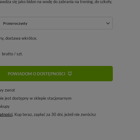
rawdza się jako bidon na wodę do zabrania na trening, do szkoły,
Przezroczysty
ny, dostawa wkrótce
brutto
/
szt.
POWIADOM O DOSTĘPNOŚCI
wy zwrot
ie jest dostępny w sklepie stacjonarnym
akupy
atności
. Kup teraz, zapłać za 30 dni, jeżeli nie zwrócisz