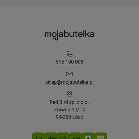
515 100 008
sklep@mojabutelka.pl
Red Bird sp. z o.o.,
Żniwna 10/14
94-250 Łódź
+48
sklep@mojabutelka.pl
Infolinia
9:00