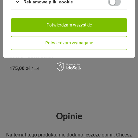
Reklamowe pliki cookie
187,00 zł
/
szt.
Potwierdzam wszystkie
CLOSCA DESIGN
Potwierdzam wymagane
Butelka termiczna Closca Wave
600ml - Basic Black
175,00 zł
/
szt.
Opinie
Na temat tego produktu nie dodano jeszcze opinii. Chcesz