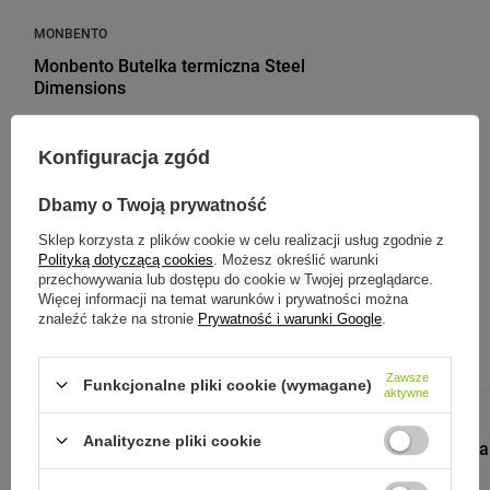
MONBENTO
Monbento Butelka termiczna Steel
Dimensions
185,00 zł
/
szt.
Konfiguracja zgód
Dbamy o Twoją prywatność
Zobacz inne produkty tego
Sklep korzysta z plików cookie w celu realizacji usług zgodnie z
Polityką dotyczącą cookies
. Możesz określić warunki
producenta
przechowywania lub dostępu do cookie w Twojej przeglądarce.
Więcej informacji na temat warunków i prywatności można
znaleźć także na stronie
Prywatność i warunki Google
.
Zawsze
Funkcjonalne pliki cookie (wymagane)
aktywne
CLOSCA DESIGN
Analityczne pliki cookie
Butelka Closca
Coral/W