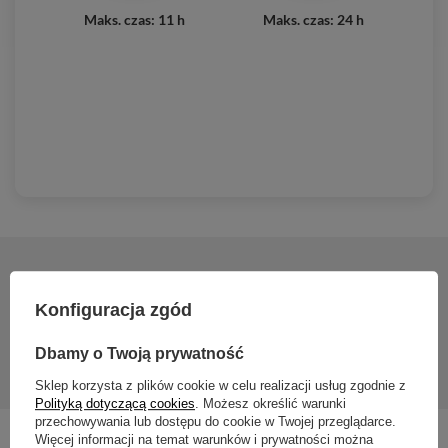
Maks. czas: 11 h
Maks. czas: 24 h
2 lata gwarancji
Konfiguracja zgód
2 lata gwarancji
Dbamy o Twoją prywatność
Sklep korzysta z plików cookie w celu realizacji usług zgodnie z
Polityką dotyczącą cookies
. Możesz określić warunki
przechowywania lub dostępu do cookie w Twojej przeglądarce.
Więcej informacji na temat warunków i prywatności można