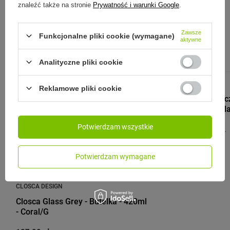
znaleźć także na stronie
Prywatność i warunki Google
.
Zobacz również:
Zawsze
Funkcjonalne pliki cookie (wymagane)
aktywne
Analityczne pliki cookie
CLOSCA DESIGN
Reklamowe pliki cookie
Butelka termi
600ml - Himal
Potwierdzam wszystkie
175,00 zł
/
szt.
Potwierdzam wymagane
CLOSCA DESIGN
Closca Glass Grey - Butelka - 420ml
- Coral/G