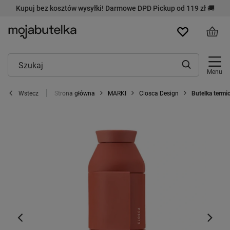
Kupuj bez kosztów wysyłki! Darmowe DPD Pickup od 119 zł 🚚
Menu
Strona główna
MARKI
Closca Design
Butelka termi
Wstecz