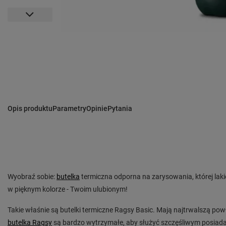
Opis produktu
Parametry
Opinie
Pytania
Wyobraź sobie:
butelka
termiczna odporna na zarysowania, której lakie
w pięknym kolorze - Twoim ulubionym!
Takie właśnie są butelki termiczne Ragsy Basic. Mają najtrwalszą po
butelka Ragsy
są bardzo wytrzymałe, aby służyć szczęśliwym posiada