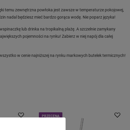
ki temu zewnętrzna powłoka jest zawsze w temperaturze pokojowej,
zin nadal będziesz mieć bardzo gorąca wodę. Nie poparz języka!
spinaczkę lub drinka na tropikalną plażę. A szczelnie zamykany
największych pojemności na rynku! Zabierz w niej napój dla całej
 wszystko w cenie najniższej na rynku markowych butelek termicznych!
PRZECENA