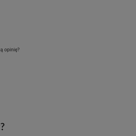
ą opinię?
t?