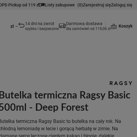
DPD Pickup od 119 zł 🚚
Listy zakupowe
(
0
)
Zarejestruj się
Zaloguj się
14 dni na zwrot
Darmowa dostawa
Koszyk
zł
szybko i bezpiecznie
dla zamówień od 119,00 zł
Butelka termiczna Ragsy Basic
500ml - Deep Forest
Butelka termiczna Ragsy Basic to butelka na cały rok. Na
chłodną lemoniadę w lecie i gorącą herbatę w zimie. Na
złamane serce leczone ciepłym kakao i błogie, dalekie