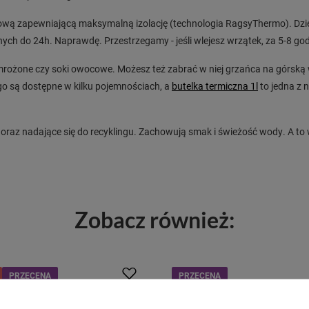
ową zapewniającą maksymalną izolację (technologia RagsyThermo). Dzię
ch do 24h. Naprawdę. Przestrzegamy - jeśli wlejesz wrzątek, za 5-8 god
mrożone czy soki owocowe. Możesz też zabrać w niej grzańca na górską w
ego są dostępne w kilku pojemnościach, a
butelka termiczna 1l
to jedna z 
 oraz nadające się do recyklingu. Zachowują smak i świeżość wody. A to
Zobacz również:
PRZECENA
PRZECENA