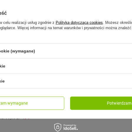
ość
w celu realizacji usług zgodnie z
Polityką dotyczącą cookies
. Możesz określi
eglądarce. Więcej informacji na temat warunków i prywatności można znaleźć
cookie (wymagane)
kie
CONTIGO
 wodę Contigo Ashland 2.0
Butelka termiczna stalowa D
kie
ue Poppy
500 ml - Czerwona - Love
79,99 zł
t.
/
szt.
dzam wymagane
Potwierdzam 
a produktu w okresie 30 dni
dzeniem obniżki:
74,90 zł
-19%
na:
99,99 zł
-40%