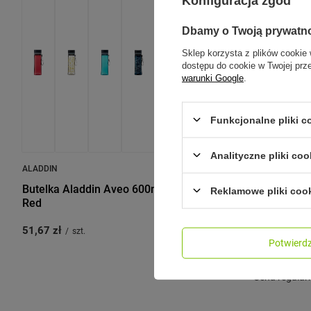
Konfiguracja zgód
Dbamy o Twoją prywatn
Sklep korzysta z plików cookie 
dostępu do cookie w Twojej prz
warunki Google
.
Funkcjonalne pliki 
Analityczne pliki coo
ALADDIN
CONTIGO
Butelka Aladdin Aveo 600ml - Cherry
Butelka na
Reklamowe pliki coo
Red
720ml - Bl
51,67 zł
59,99 zł
/
szt.
/
sz
Potwier
Najniższa cen
przed wprowa
Cena regular