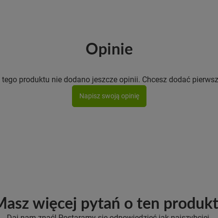
Opinie
 tego produktu nie dodano jeszcze opinii. Chcesz dodać pierwsz
Napisz swoją opinię
asz więcej pytań o ten produk
Daj nam znać! Postaramy się odpowiedzieć jak najszybciej.