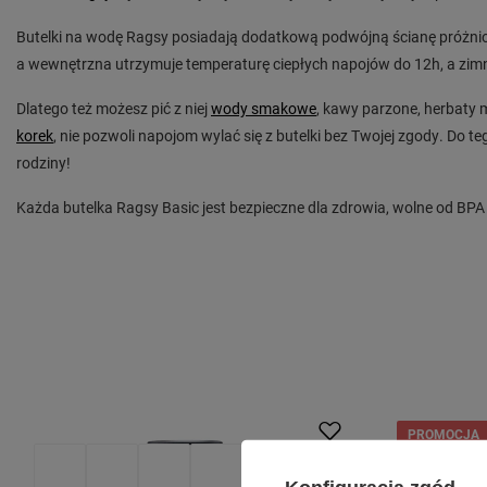
Butelki na wodę Ragsy posiadają dodatkową podwójną ścianę próżni
a wewnętrzna utrzymuje temperaturę ciepłych napojów do 12h, a zimny
Dlatego też możesz pić z niej
wody smakowe
, kawy parzone, herbaty 
korek
, nie pozwoli napojom wylać się z butelki bez Twojej zgody. Do t
rodziny!
Każda butelka Ragsy Basic jest bezpieczne dla zdrowia, wolne od BPA
PROMOCJA