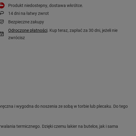
Produkt niedostepny, dostawa wkrótce
14
dni na łatwy zwrot
Bezpieczne zakupy
Odroczone płatności
. Kup teraz, zapłać za 30 dni, jeżeli nie
zwrócisz
poręczna i wygodna do noszenia ze sobą w torbie lub plecaku. Do tego
lania termicznego. Dzięki czemu lakier na butelce, jak i sama