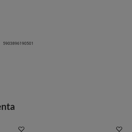
5903896190501
enta