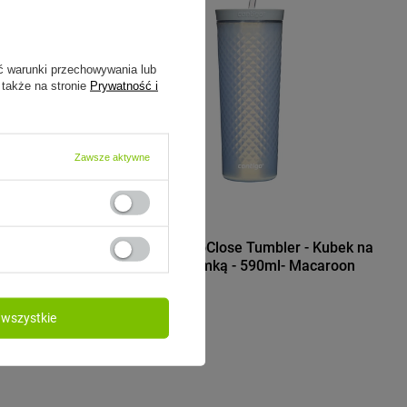
ć warunki przechowywania lub
 także na stronie
Prywatność i
Zawsze aktywne
CONTIGO
r.Bacty Iris
Contigo AutoClose Tumbler - Kubek na
wodę ze słomką - 590ml- Macaroon
69,99 zł
/
szt.
wszystkie