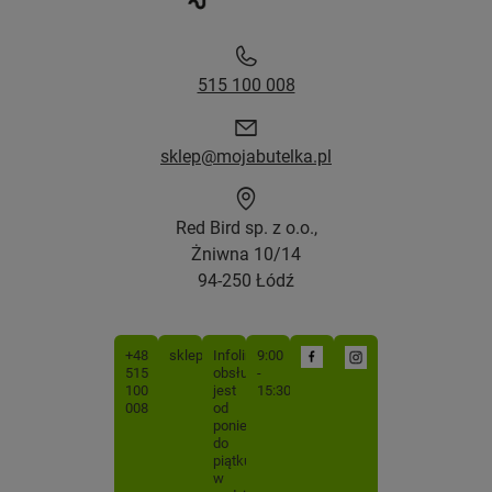
515 100 008
sklep@mojabutelka.pl
Red Bird sp. z o.o.,
Żniwna 10/14
94-250 Łódź
+48
sklep@mojabutelka.pl
Infolinia
9:00
515
obsługiwana
-
100
jest
15:30
008
od
poniedziałku
do
piątku
w