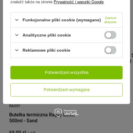
znaleźć także na stronie
Prywatność i warunki Google
.
Zobacz również:
Zawsze
Funkcjonalne pliki cookie (wymagane)
aktywne
Analityczne pliki cookie
DR.BACTY
Reklamowe pliki cookie
Dr.Bacty Eos -
wodę - 650 ml 
Potwierdzam wszystkie
69,99 zł
/
szt.
Potwierdzam wymagane
RAGSY
Butelka termiczna Ragsy Basic
500ml - Sand
69,00 zł
/
szt.