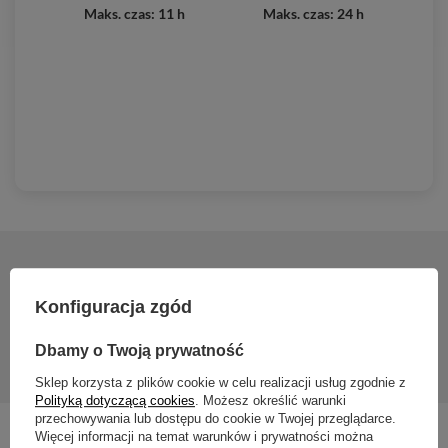
Maks. czas: 11 h
Maks. czas: 24 h
2 lata gwarancji
Konfiguracja zgód
2 lata gwarancji
Dbamy o Twoją prywatność
Sklep korzysta z plików cookie w celu realizacji usług zgodnie z
Polityką dotyczącą cookies
. Możesz określić warunki
przechowywania lub dostępu do cookie w Twojej przeglądarce.
Więcej informacji na temat warunków i prywatności można