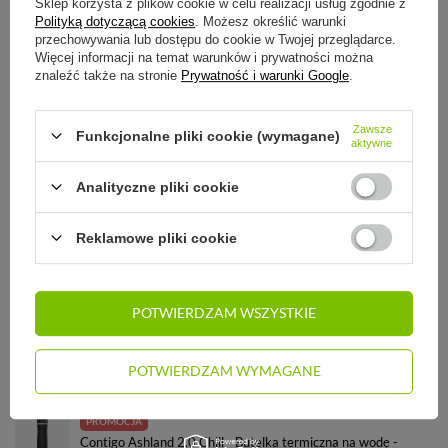
Sklep korzysta z plików cookie w celu realizacji usług zgodnie z
Polityką dotyczącą cookies
. Możesz określić warunki
przechowywania lub dostępu do cookie w Twojej przeglądarce.
Więcej informacji na temat warunków i prywatności można
SZCZEGÓŁOWE INFORMACJE
znaleźć także na stronie
Prywatność i warunki Google
.
STREFA REKOMENDACJI
Zawsze
Funkcjonalne pliki cookie (wymagane)
aktywne
ZADAJ PYTANIE
Analityczne pliki cookie
OPINIE
Reklamowe pliki cookie
ZOBACZ RÓWNIEŻ:
POTWIERDZAM WSZYSTKIE
Butelka Aladdin Aveo 600ml
POTWIERDZAM WYMAGANE
51,67 zł
/
szt.
PROMOCJA
Contigo Ashland 2.0 Chill - Butelka termiczna na wodę -