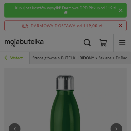
Kupuj bez kosztów wysyłki! Darmowe DPD Pickup od 119 zł
🚚
DARMOWA DOSTAWA
od 119,00 zł
Wstecz
Strona główna
BUTELKI I BIDONY
Szklane
Dr.Bacty