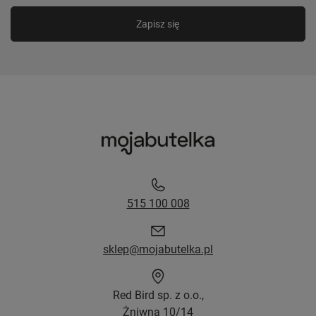
Zapisz się
515 100 008
sklep@mojabutelka.pl
Red Bird sp. z o.o.,
Żniwna 10/14