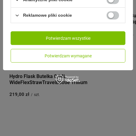
HYDRO FLASK
Hydro Flask Bu
Reklamowe pliki cookie
Mouth Flex Ca
199,00 zł
/
szt.
Potwierdzam wszystkie
Potwierdzam wymagane
HYDRO FLASK
Hydro Flask Butelka 0,94L
WideFlexStrawTravelBootle Trillium
219,00 zł
/
szt.