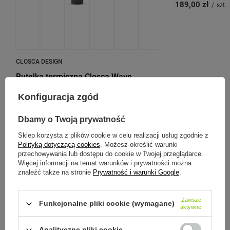
189,00 zł
/
szt.
CLOSCA DESIGN
Butelka termiczna Closca Wave
600ml - Basic White
Konfiguracja zgód
175,00 zł
/
szt.
Dbamy o Twoją prywatność
Sklep korzysta z plików cookie w celu realizacji usług zgodnie z
Polityką dotyczącą cookies
. Możesz określić warunki
przechowywania lub dostępu do cookie w Twojej przeglądarce.
Zobacz inne produkty tego
Więcej informacji na temat warunków i prywatności można
znaleźć także na stronie
Prywatność i warunki Google
.
producenta
Zawsze
Funkcjonalne pliki cookie (wymagane)
aktywne
Analityczne pliki cookie