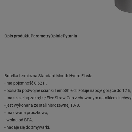
Opis produktu
Parametry
Opinie
Pytania
Butelka termiczna Standard Mouth Hydro Flask:
- ma pojemność 0,621 l,
- posiada podwójne ścianki TempShield: izoluje napoje gorące do 12 h,
- ma szczelną zakrętkę Flex Straw Cap z chowanym ustnikiem i uchwy
- jest wykonana ze stali nierdzewnej 18/8,
- malowana proszkowo,
- wolna od BPA,
- nadaje się do zmywarki,