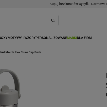
Kupuj bez kosztów wysyłki! Darmowe 
BOXY
MOTYWY I WZORY
PERSONALIZOWANE
MARKI
DLA FIRM
dard Mouth Flex Straw Cap Birch