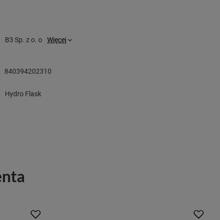
B3 Sp. z o. o
Więcej
840394202310
Hydro Flask
enta