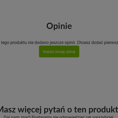
Opinie
 tego produktu nie dodano jeszcze opinii. Chcesz dodać pierwsz
Napisz swoją opinię
asz więcej pytań o ten produk
Daj nam znać! Postaramy się odpowiedzieć jak najszybciej.