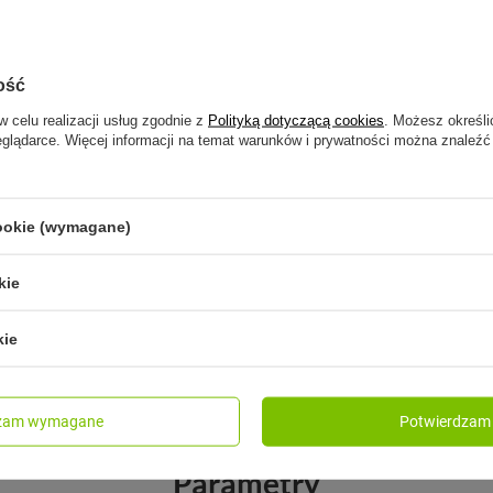
ość
w celu realizacji usług zgodnie z
Polityką dotyczącą cookies
. Możesz określi
eglądarce. Więcej informacji na temat warunków i prywatności można znaleźć
cookie (wymagane)
HYDRO FLASK
k Butelka 0,94L Wide Mouth
Hydro Flask Butelka 0,94L
kie
 SpeckleSandy
Flex Straw Cap Surf
kie
199,00 zł
szt.
/
szt.
dzam wymagane
Potwierdzam 
Parametry