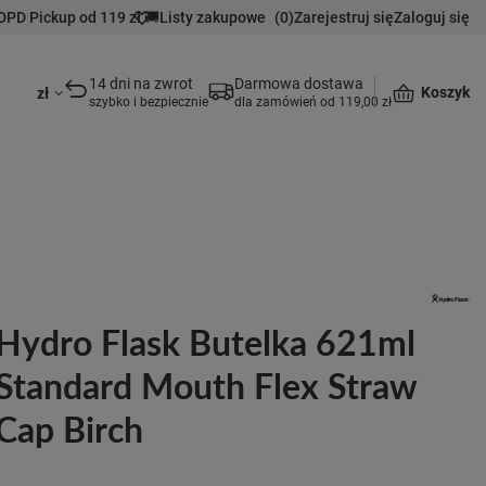
DPD Pickup od 119 zł 🚚
Listy zakupowe
(
0
)
Zarejestruj się
Zaloguj się
14 dni na zwrot
Darmowa dostawa
Koszyk
zł
szybko i bezpiecznie
dla zamówień od 119,00 zł
Hydro Flask Butelka 621ml
Standard Mouth Flex Straw
Cap Birch