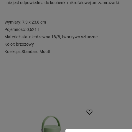
- nie jest odpowiednia do kuchenki mikrofalowej ani zamrażarki.
Wymiary: 7,3 x 23,8 cm
Pojemność: 0,621 l
Materiał: stal nierdzewna 18/8, tworzywo sztuczne
Kolor: brzozowy
Kolekcja: Standard Mouth