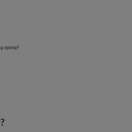
ą opinię?
t?