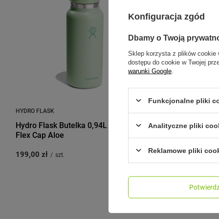
Konfiguracja zgód
Dbamy o Twoją prywatn
Sklep korzysta z plików cookie 
dostępu do cookie w Twojej prz
warunki Google
.
Funkcjonalne pliki 
HYDRO FLASK
HYDRO FLASK
Hydro Flask Butelka 0,94L Wide Mouth
Hydro Flas
Analityczne pliki coo
Flex Cap Aloe
Flex Straw
Reklamowe pliki coo
199,00 zł
229,00 zł
/
szt.
/
Potwier