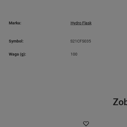
Marka:
Hydro Flask
Symbol:
S21CFS035
Waga (g):
100
Zob