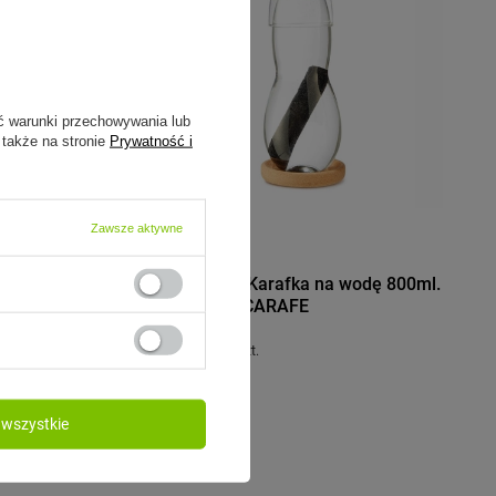
ć warunki przechowywania lub
 także na stronie
Prywatność i
Zawsze aktywne
BLACK+BLUM
 Wide Mouth
Black+Blum Karafka na wodę 800ml.
PERSONAL CARAFE
169,00 zł
/
szt.
wszystkie