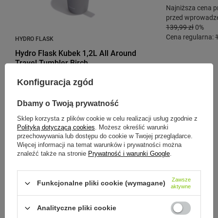
Najniższa cena p
przed wprowadze
139,99 zł
0%
Cena regularna:
HYDRO FLASK
Hydro Flask Kubek 1,2L All Around
Travel Tumbler Birch
225,00 zł
Konfiguracja zgód
/
szt.
Dbamy o Twoją prywatność
Sklep korzysta z plików cookie w celu realizacji usług zgodnie z
Polityką dotyczącą cookies
. Możesz określić warunki
Zobacz inne produkty tego
przechowywania lub dostępu do cookie w Twojej przeglądarce.
Więcej informacji na temat warunków i prywatności można
producenta
znaleźć także na stronie
Prywatność i warunki Google
.
Zawsze
Funkcjonalne pliki cookie (wymagane)
aktywne
Analityczne pliki cookie
HYDRO FLASK