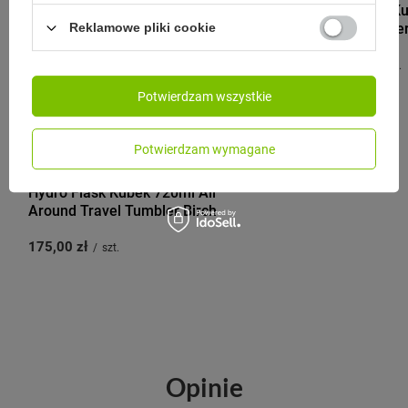
Hydro Flask Ku
Travel Tumble
Reklamowe pliki cookie
225,00 zł
/
szt.
Potwierdzam wszystkie
Potwierdzam wymagane
HYDRO FLASK
Hydro Flask Kubek 720ml All
Around Travel Tumbler Birch
175,00 zł
/
szt.
Opinie