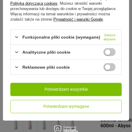
Polityką dotyczącą cookies
. Możesz określić warunki
HYDRO FLASK
przechowywania lub dostępu do cookie w Twojej przeglądarce.
Więcej informacji na temat warunków i prywatności można
Hydro Flask Butelka 0,94L Wide
znaleźć także na stronie
Prywatność i warunki Google
.
Mouth Flex Straw SpeckleSandy
229,00 zł
/
szt.
Zawsze
Funkcjonalne pliki cookie (wymagane)
aktywne
Analityczne pliki cookie
Zobacz inne produkty tego
Reklamowe pliki cookie
producenta
Potwierdzam wszystkie
Potwierdzam wymagane
CLOSCA DESIGN
Butelka termi
600ml - Abyss