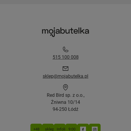
515 100 008
sklep@mojabutelka.pl
Red Bird sp. z o.o.,
Żniwna 10/14
94-250 Łódź
+48
sklep@mojabutelka.pl
Infolinia
9:00