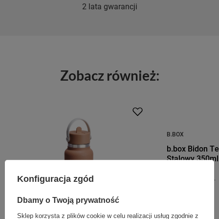
2 lata gwarancji
Zobacz również:
B.BOX
b.box Bidon T
Stalowy 350m
139,00 zł
/
szt.
Konfiguracja zgód
Dbamy o Twoją prywatność
Sklep korzysta z plików cookie w celu realizacji usług zgodnie z