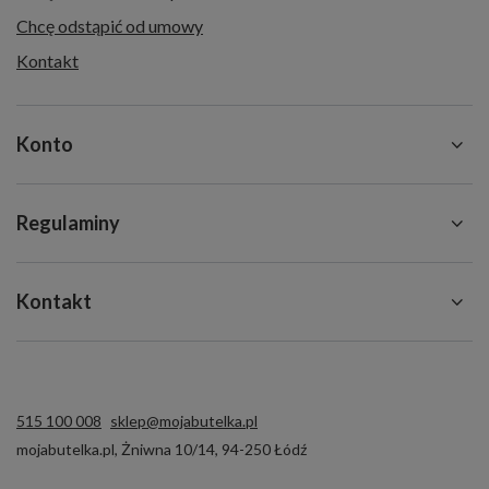
Chcę odstąpić od umowy
Kontakt
Konto
Regulaminy
Kontakt
515 100 008
sklep@mojabutelka.pl
mojabutelka.pl
,
Żniwna 10/14
,
94-250
Łódź