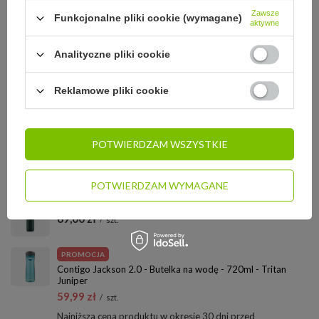
Zawsze
Funkcjonalne pliki cookie (wymagane)
aktywne
STREFA REKOMENDACJI
Analityczne pliki cookie
ZADAJ PYTANIE
Reklamowe pliki cookie
OPINIE
POTWIERDZAM WSZYSTKIE
ZOBACZ RÓWNIEŻ:
POTWIERDZAM WYMAGANE
Butelka termiczna Ragsy Basic 500ml - Deep Forest
69,00 zł
/
szt.
PROMOCJA
Contigo Jackson 2.0 - Butelka na wodę - 720ml - Tritan
Juniper
59,99 zł
/
szt.
Najniższa cena produktu w okresie 30 dni przed