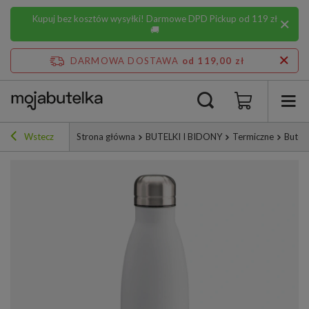
Kupuj bez kosztów wysyłki! Darmowe DPD Pickup od 119 zł
🚚
DARMOWA DOSTAWA
od 119,00 zł
Wstecz
Strona główna
BUTELKI I BIDONY
Termiczne
Butelk