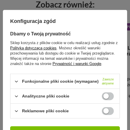
Zobacz również:
Konfiguracja zgód
PRZECENA
PROMOCJA
P
Dbamy o Twoją prywatność
CONTIGO
Sklep korzysta z plików cookie w celu realizacji usług zgodnie z
Contigo West L
Polityką dotyczącą cookies
. Możesz określić warunki
termiczny z gr
przechowywania lub dostępu do cookie w Twojej przeglądarce.
Licorice
Więcej informacji na temat warunków i prywatności można
znaleźć także na stronie
Prywatność i warunki Google
.
99,99 zł
/
szt.
Najniższa cena p
Zawsze
Funkcjonalne pliki cookie (wymagane)
aktywne
przed wprowadze
109,00 zł
-8%
Cena regularna:
Analityczne pliki cookie
CONTIGO
Kubek termiczny na Dzień
Nauczyciela - Contigo Streeterville
Reklamowe pliki cookie
420 ml - Biały
79,99 zł
/
szt.