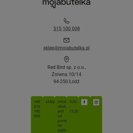
515 100 008
sklep@mojabutelka.pl
Red Bird sp. z o.o.,
Żniwna 10/14
94-250 Łódź
+48
sklep@mojabutelka.pl
Infolinia
9:00
515
obsługiwana
-
100
jest
15:30
008
od
poniedziałku
do
piątku