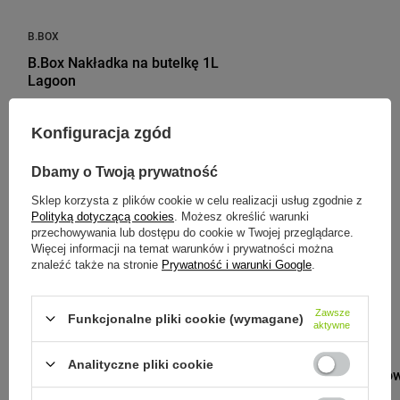
B.BOX
B.Box Nakładka na butelkę 1L
Lagoon
35,00 zł
/
szt.
Konfiguracja zgód
Dbamy o Twoją prywatność
Sklep korzysta z plików cookie w celu realizacji usług zgodnie z
Zobacz inne produkty tego
Polityką dotyczącą cookies
. Możesz określić warunki
przechowywania lub dostępu do cookie w Twojej przeglądarce.
producenta
Więcej informacji na temat warunków i prywatności można
znaleźć także na stronie
Prywatność i warunki Google
.
Zawsze
Funkcjonalne pliki cookie (wymagane)
aktywne
BU PRODUCTS
Analityczne pliki cookie
BU Filtr węglow