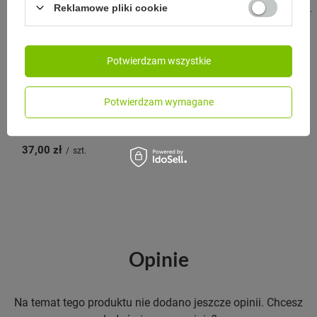
111,00 zł
Reklamowe pliki cookie
/
szt.
Potwierdzam wszystkie
BU PRODUCTS
Potwierdzam wymagane
BU Filtr węglowy z bambusa
37,00 zł
/
szt.
Opinie
Na temat tego produktu nie dodano jeszcze opinii. Chcesz