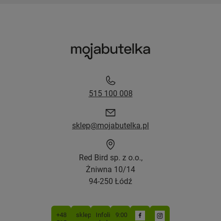
515 100 008
sklep@mojabutelka.pl
Red Bird sp. z o.o.,
Żniwna 10/14
94-250 Łódź
+48
sklep@mojabutelka.pl
Infolinia
9:00